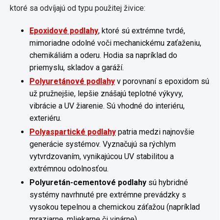
ktoré sa odvíjajú od typu použitej živice:
Epoxidové podlahy
, ktoré sú extrémne tvrdé,
mimoriadne odolné voči mechanickému zaťaženiu,
chemikáliám a oderu. Hodia sa napríklad do
priemyslu, skladov a garáží.
Polyuretánové podlahy
v porovnaní s epoxidom sú
už pružnejšie, lepšie znášajú teplotné výkyvy,
vibrácie a UV žiarenie. Sú vhodné do interiéru,
exteriéru.
Polyaspartické podlahy
patria medzi najnovšie
generácie systémov. Vyznačujú sa rýchlym
vytvrdzovaním, vynikajúcou UV stabilitou a
extrémnou odolnosťou.
Polyuretán-cementové podlahy
sú hybridné
systémy navrhnuté pre extrémne prevádzky s
vysokou tepelnou a chemickou záťažou (napríklad
mraziarne, mliekarne či vinárne).