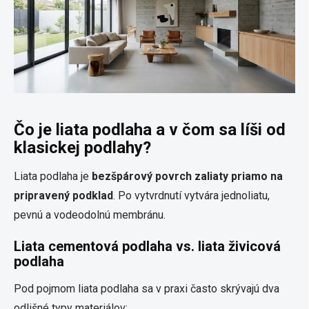
Čo je liata podlaha a v čom sa líši od
klasickej podlahy?
Liata podlaha je
bezšpárový povrch zaliaty priamo na
pripravený podklad
. Po vytvrdnutí vytvára jednoliatu,
pevnú a vodeodolnú membránu.
Liata cementová podlaha vs. liata živicová
podlaha
Pod pojmom liata podlaha sa v praxi často skrývajú dva
odlišné typy materiálov: