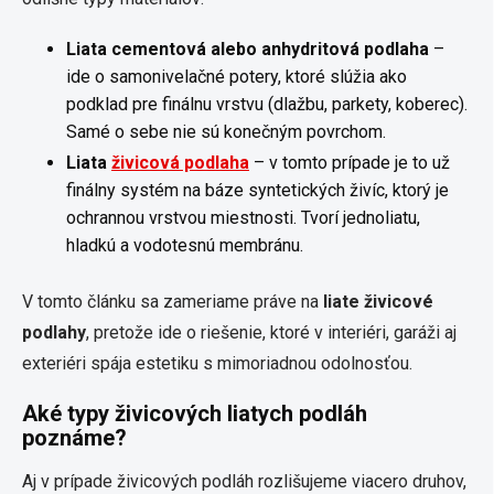
Liata cementová alebo anhydritová podlaha
–
ide o samonivelačné potery, ktoré slúžia ako
podklad pre finálnu vrstvu (dlažbu, parkety, koberec).
Samé o sebe nie sú konečným povrchom.
Liata
živicová podlaha
– v tomto prípade je to už
finálny systém na báze syntetických živíc, ktorý je
ochrannou vrstvou miestnosti. Tvorí jednoliatu,
hladkú a vodotesnú membránu.
V tomto článku sa zameriame práve na
liate živicové
podlahy
, pretože ide o riešenie, ktoré v interiéri, garáži aj
exteriéri spája estetiku s mimoriadnou odolnosťou.
Aké typy živicových liatych podláh
poznáme?
Aj v prípade živicových podláh rozlišujeme viacero druhov,