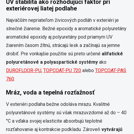
UV stabilita ako rozhodujúci faktor pri
exteriérovej liatej podlahe
Najväčším nepriateľom živicových podláh v exteriéri je
slnečné žiarenie. Bežné epoxidy a aromatické polyuretány
aromatické epoxidy aj polyuretány pod priamym UV
žiarením časom žltnú, strácajú lesk a začínajú sa jemne
drobiť. Pre vonkajšie použitie sú preto určené
alifatické
polyuretánové a polyaspartické systémy
ako
DUROFLOOR-PU
,
TOPCOAT-PU 720
alebo
TOPCOAT-PAS
760
.
Mráz, voda a tepelná rozťažnosť
V exteriéri podlaha bežne odoláva mrazu. Kvalitné
polyuretánové systémy sú však mrazuvzdorné až do – 40
°C a vďaka svojej elasticite absorbujú teplotné
rozťahovanie aj kontrakcie podkladu. Zároveň
vytvárajú