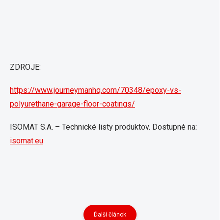
ZDROJE:
https://www.journeymanhq.com/70348/epoxy-vs-
polyurethane-garage-floor-coatings/
ISOMAT S.A. – Technické listy produktov. Dostupné na:
isomat.eu
Ďalší článok