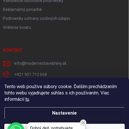
Všeobecné obchodné podmienky
Reklamačný poriadok
Podmienky ochrany osobných údajov
Vrátenie tovaru
KONTAKT
info
@
modernestavebniny.sk
+421 901 712 668
Facebook
Tento web používa súbory cookie. Ďalším prechádzaním
tohto webu vyjadrujete súhlas s ich používaním. Viac
moderne.stavebniny
informácií
tu
.
Nastavenie
Copyright 2026
Moderné stavebniny
. Všetky práva vyhradené.
Upraviť
Dobrý deň, potrebujete