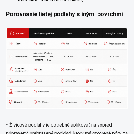
Porovnanie liatej podlahy s inými povrchmi
* Živicové podlahy je potrebné aplikovať na vopred
pripravený, prebrúsený podklad, ktorý má otvorené póry za