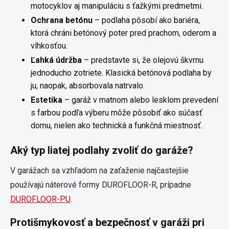
motocyklov aj manipuláciu s ťažkými predmetmi.
Ochrana betónu
– podlaha pôsobí ako bariéra,
ktorá chráni betónový poter pred prachom, oderom a
vlhkosťou.
Ľahká údržba
– predstavte si, že olejovú škvrnu
jednoducho zotriete. Klasická betónová podlaha by
ju, naopak, absorbovala natrvalo.
Estetika
– garáž v matnom alebo lesklom prevedení
s farbou podľa výberu môže pôsobiť ako súčasť
domu, nielen ako technická a funkčná miestnosť.
Aký typ liatej podlahy zvoliť do garáže?
V garážach sa vzhľadom na zaťaženie najčastejšie
používajú náterové formy DUROFLOOR-R, prípadne
DUROFLOOR-PU
.
Protišmykovosť a bezpečnosť v garáži pri