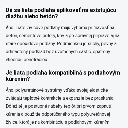
Dá sa liata podlaha aplikovať na existujúcu
dlažbu alebo betón?
Áno. Liate živicové podlahy majú výbornú priľnavosť na
betón, cementové potery, kov a po správnej príprave aj na
staré epoxidové podlahy. Podmienkou je suchý, pevný a
odmastený podklad bez uvoľnených častíc, opatrený
vhodnou penetráciou.
Je liata podlaha kompatibilná s podlahovým
kúrením?
Áno, polyuretánové systémy vďaka svojej elasticite
zvládajú teplotné kontrakcie a expanzie bez praskania.
Dôležité je postupné nábehy teplôt pri prvom zapnutí
kúrenia a použitie odporúčaného typu polyuretánovej
živice, ktorá je na kombináciu s podlahovým kúrením