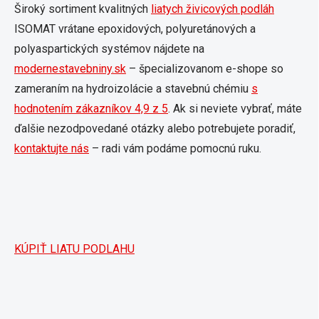
Široký sortiment kvalitných
liatych živicových podláh
ISOMAT vrátane epoxidových, polyuretánových a
polyaspartických systémov nájdete na
modernestavebniny.sk
– špecializovanom e-shope so
zameraním na hydroizolácie a stavebnú chémiu
s
hodnotením zákazníkov 4,9 z 5
. Ak si neviete vybrať, máte
ďalšie nezodpovedané otázky alebo potrebujete poradiť,
kontaktujte nás
– radi vám podáme pomocnú ruku.
KÚPIŤ LIATU PODLAHU