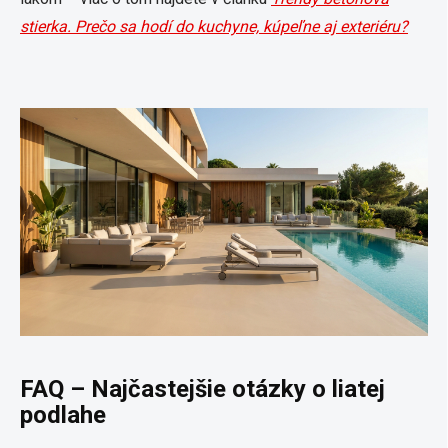
stierka. Prečo sa hodí do kuchyne, kúpeľne aj exteriéru?
FAQ – Najčastejšie otázky o liatej
podlahe