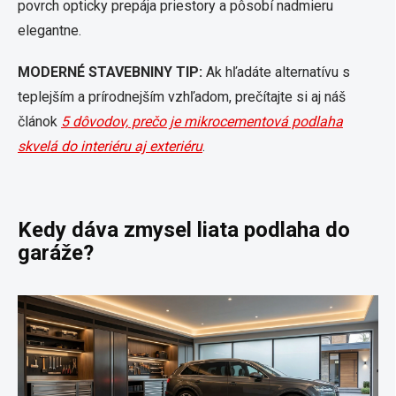
povrch opticky prepája priestory a pôsobí nadmieru
elegantne.
MODERNÉ STAVEBNINY TIP:
Ak hľadáte alternatívu s
teplejším a prírodnejším vzhľadom, prečítajte si aj náš
článok
5 dôvodov, prečo je mikrocementová podlaha
skvelá do interiéru aj exteriéru
.
Kedy dáva zmysel liata podlaha do
garáže?