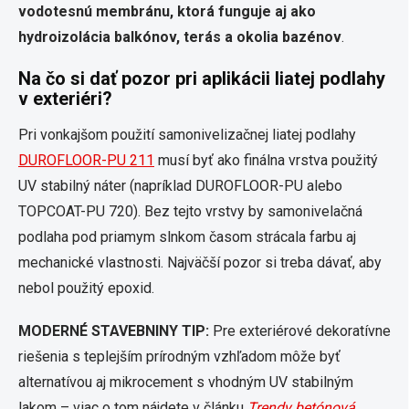
vodotesnú membránu, ktorá funguje aj ako
hydroizolácia balkónov, terás a okolia bazénov
.
Na čo si dať pozor pri aplikácii liatej podlahy
v exteriéri?
Pri vonkajšom použití samonivelizačnej liatej podlahy
DUROFLOOR-PU 211
musí byť ako finálna vrstva použitý
UV stabilný náter (napríklad DUROFLOOR-PU alebo
TOPCOAT-PU 720). Bez tejto vrstvy by samonivelačná
podlaha pod priamym slnkom časom strácala farbu aj
mechanické vlastnosti. Najväčší pozor si treba dávať, aby
nebol použitý epoxid.
MODERNÉ STAVEBNINY TIP:
Pre exteriérové dekoratívne
riešenia s teplejším prírodným vzhľadom môže byť
alternatívou aj mikrocement s vhodným UV stabilným
lakom – viac o tom nájdete v článku
Trendy betónová