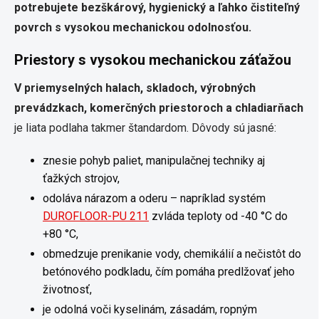
potrebujete bezškárový, hygienický a ľahko čistiteľný
povrch s vysokou mechanickou odolnosťou.
Priestory s vysokou mechanickou záťažou
V priemyselných halach, skladoch, výrobných
prevádzkach, komerčných priestoroch a chladiarňach
je liata podlaha takmer štandardom. Dôvody sú jasné:
znesie pohyb paliet, manipulačnej techniky aj
ťažkých strojov,
odoláva nárazom a oderu – napríklad systém
DUROFLOOR-PU 211
zvláda teploty od -40 °C do
+80 °C,
obmedzuje prenikanie vody, chemikálií a nečistôt do
betónového podkladu, čím pomáha predlžovať jeho
životnosť,
je odolná voči kyselinám, zásadám, ropným