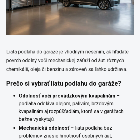
Liata podlaha do garáže je vhodným riešením, ak hľadáte
povrch odolný voči mechanickej záťaži od áut, rôznych
chemikálií, oleja či benzínu a zároveň sa ľahko udržiava.
Prečo si vybrať liatu podlahu do garáže?
Odolnosť voči prevádzkovým kvapalinám
–
podlaha odoláva olejom, palivám, brzdovým
kvapalinám aj rozpúšťadlám, ktoré sa v garážach
bežne vyskytujú.
Mechanická odolnosť
– liata podlaha bez
problémov znesie hmotnosť osobných áut,