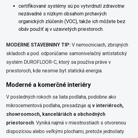
certifikované systémy sú po vytvrdnutí zdravotne
nezávadné s nízkym obsahom prchavých
organických zlúčenín (VOC), takže ich môžete bez
obáv použiť aj v uzavretých priestoroch.
MODERNE STAVEBNINY TIP:
V nemocniciach, zbrojných
skladoch a pod. odporúčame samonivelačný antistatický
systém DUROFLOOR-C, ktorý sa používa práve v
priestoroch, kde nesmie byt statická energia.
Moderné a komerčné interiéry
V posledných rokoch sa liata podlaha, podobne ako
mikrocementová podlaha, presadzuje aj
v interiéroch,
showroomoch, kanceláriách a obchodných
priestoroch
. Vyniká najmä v miestnostiach s otvorenou
dispozíciou alebo veľkými plochami, pretože jednoliaty