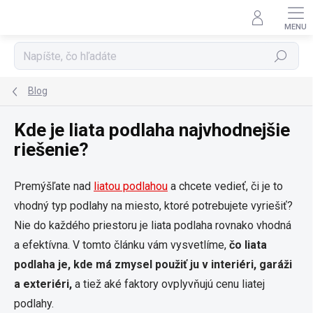
Prejsť
na
obsah
Hľadať
Blog
Kde je liata podlaha najvhodnejšie
riešenie?
Premýšľate nad
liatou podlahou
a chcete vedieť, či je to
vhodný typ podlahy na miesto, ktoré potrebujete vyriešiť?
Nie do každého priestoru je liata podlaha rovnako vhodná
a efektívna. V tomto článku vám vysvetlíme,
čo liata
podlaha je, kde má zmysel použiť ju v interiéri, garáži
a exteriéri,
a tiež aké faktory ovplyvňujú cenu liatej
podlahy.