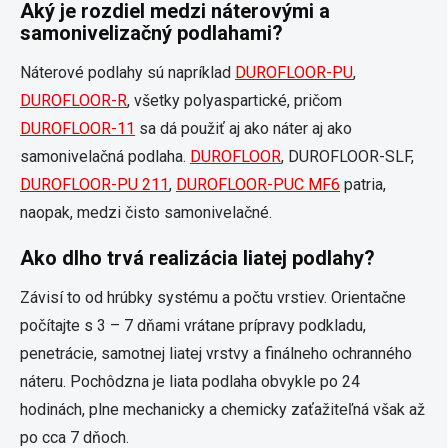
Aký je rozdiel medzi náterovými a
samonivelizačný podlahami?
Náterové podlahy sú napríklad
DUROFLOOR-PU
,
DUROFLOOR-R
, všetky polyaspartické, pričom
DUROFLOOR-11
sa dá použiť aj ako náter aj ako
samonivelačná podlaha.
DUROFLOOR
, DUROFLOOR-SLF,
DUROFLOOR-PU 211
,
DUROFLOOR-PUC MF6
patria,
naopak, medzi čisto samonivelačné.
Ako dlho trvá realizácia liatej podlahy?
Závisí to od hrúbky systému a počtu vrstiev. Orientačne
počítajte s 3 – 7 dňami vrátane prípravy podkladu,
penetrácie, samotnej liatej vrstvy a finálneho ochranného
náteru. Pochôdzna je liata podlaha obvykle po 24
hodinách, plne mechanicky a chemicky zaťažiteľná však až
po cca 7 dňoch.