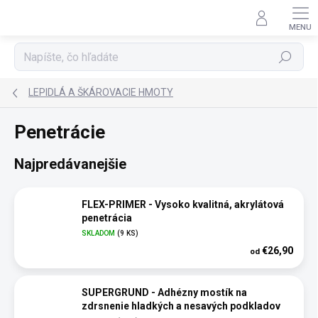
Prejsť
na
obsah
Hľadať
LEPIDLÁ A ŠKÁROVACIE HMOTY
Penetrácie
Najpredávanejšie
FLEX-PRIMER - Vysoko kvalitná, akrylátová
penetrácia
SKLADOM
(9 KS)
€26,90
od
SUPERGRUND - Adhézny mostík na
zdrsnenie hladkých a nesavých podkladov