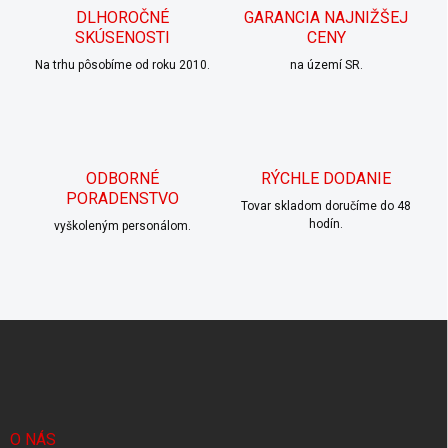
c
DLHOROČNÉ
GARANCIA NAJNIŽŠEJ
i
SKÚSENOSTI
CENY
e
p
Na trhu pôsobíme od roku 2010.
na území SR.
r
v
k
y
v
ODBORNÉ
RÝCHLE DODANIE
ý
PORADENSTVO
p
Tovar skladom doručíme do 48
i
hodín.
vyškoleným personálom.
s
u
Z
á
p
ä
t
i
O NÁS