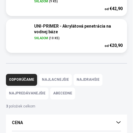
SKLADOM
(9 KS)
€42,90
od
UNI-PRIMER - Akrylátová penetrácia na
vodnej báze
SKLADOM
(10 KS)
€20,90
od
R
a
ODPORÚČAME
NAJLACNEJŠIE
NAJDRAHŠIE
d
e
NAJPREDÁVANEJŠIE
ABECEDNE
n
i
3
položiek celkom
e
p
CENA
r
o