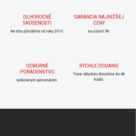
d
a
c
DLHOROČNÉ
GARANCIA NAJNIŽŠEJ
i
SKÚSENOSTI
CENY
e
p
Na trhu pôsobíme od roku 2010.
na území SR.
r
v
k
y
v
ODBORNÉ
RÝCHLE DODANIE
ý
PORADENSTVO
p
Tovar skladom doručíme do 48
i
hodín.
vyškoleným personálom.
s
u
Z
á
p
ä