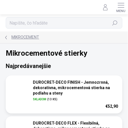
Prejsť
na
obsah
Hľadať
MIKROCEMENT
Mikrocementové stierky
Najpredávanejšie
DUROCRET-DECO FINISH - Jemnozrnná,
dekoratívna, mikrocementová stierka na
podlahu a steny
SKLADOM
(13 KS)
€52,90
DUROCRET-DECO FLEX - Flexibilná,