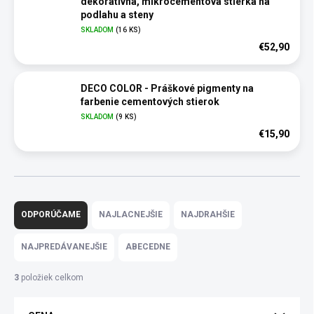
dekoratívna, mikrocementová stierka na
podlahu a steny
SKLADOM
(16 KS)
€52,90
DECO COLOR - Práškové pigmenty na
farbenie cementových stierok
SKLADOM
(9 KS)
€15,90
R
a
ODPORÚČAME
NAJLACNEJŠIE
NAJDRAHŠIE
d
e
NAJPREDÁVANEJŠIE
ABECEDNE
n
i
3
položiek celkom
e
p