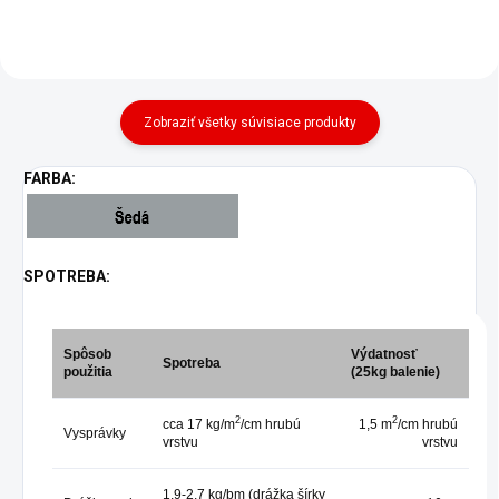
plošného úniku...
hydroxidom vápna v...
Zobraziť všetky súvisiace produkty
FARBA:
SPOTREBA:
Spôsob
Výdatnosť
Spotreba
použitia
(25kg balenie)
2
2
cca 17 kg/m
/cm hrubú
1,5 m
/cm hrubú
Vysprávky
vrstvu
vrstvu
1,9-2,7 kg/bm (drážka šírky