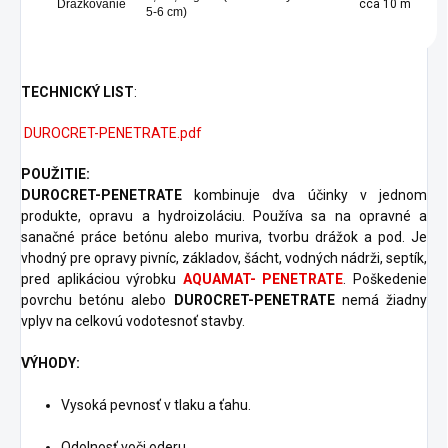
Drážkovanie
cca 10 m
5-6 cm)
TECHNICKÝ LIST
:
DUROCRET-PENETRATE.pdf
POUŽITIE:
DUROCRET-PENETRATE
kombinuje dva účinky v jednom
produkte, opravu a hydroizoláciu. Používa sa na opravné a
sanačné práce betónu alebo muriva, tvorbu drážok a pod. Je
vhodný pre opravy pivníc, základov, šácht, vodných nádrži, septík,
pred aplikáciou výrobku
AQUAMAT- PENETRATE
. Poškedenie
povrchu betónu alebo
DUROCRET-PENETRATE
nemá žiadny
vplyv na celkovú vodotesnoť stavby.
VÝHODY:
Vysoká pevnosť v tlaku a ťahu.
Odolnosť voči oderu.