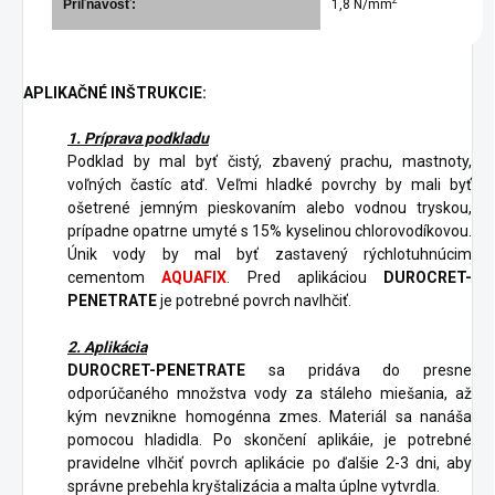
2
Priľnavosť:
1,8 N/mm
APLIKAČNÉ INŠTRUKCIE:
1. Príprava podkladu
Podklad by mal byť čistý, zbavený prachu, mastnoty,
voľných častíc atď. Veľmi hladké povrchy by mali byť
ošetrené jemným pieskovaním alebo vodnou tryskou,
prípadne opatrne umyté s 15% kyselinou chlorovodíkovou.
Únik vody by mal byť zastavený rýchlotuhnúcim
cementom
AQUAFIX
. Pred aplikáciou
DUROCRET-
PENETRATE
je potrebné povrch navlhčiť.
2
. Aplikácia
DUROCRET-PENETRATE
sa pridáva do presne
odporúčaného množstva vody za stáleho miešania, až
kým nevznikne homogénna zmes. Materiál sa nanáša
pomocou hladidla. Po skončení aplikáie, je potrebné
pravidelne vlhčiť povrch aplikácie po ďalšie 2-3 dni, aby
správne prebehla kryštalizácia a malta úplne vytvrdla.