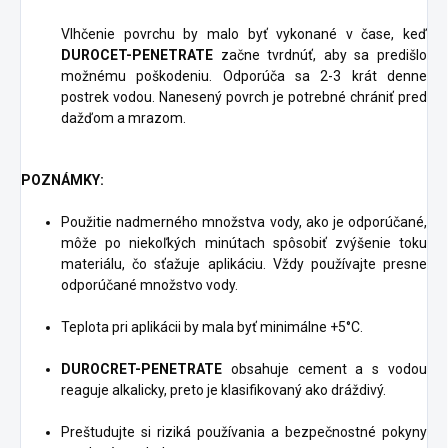
Vlhčenie povrchu by malo byť vykonané v čase, keď
DUROCET-PENETRATE
začne tvrdnúť, aby sa predišlo
možnému poškodeniu. Odporúča sa 2-3 krát denne
postrek vodou. Nanesený povrch je potrebné chrániť pred
dažďom a mrazom.
POZNÁMKY:
Použitie nadmerného množstva vody, ako je odporúčané,
môže po niekoľkých minútach spôsobiť zvýšenie toku
materiálu, čo sťažuje aplikáciu. Vždy používajte presne
odporúčané množstvo vody.
Teplota pri aplikácii by mala byť minimálne +5°C.
DUROCRET-PENETRATE
obsahuje cement a s vodou
reaguje alkalicky, preto je klasifikovaný ako dráždivý.
Preštudujte si riziká používania a bezpečnostné pokyny