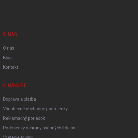
Z
á
p
ä
t
i
O NÁS
e
O nás
Blog
Kontakt
O NÁKUPE
Doprava a platba
Všeobecné obchodné podmienky
Reklamačný poriadok
Podmienky ochrany osobných údajov
Vrátenie tovaru