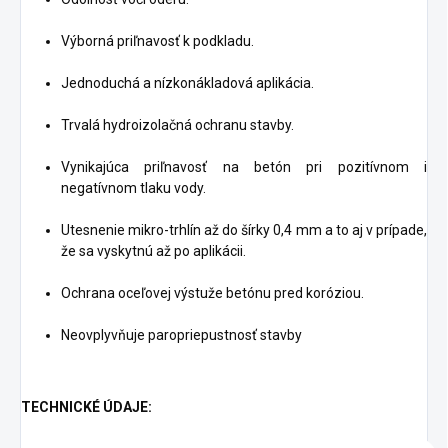
Výborná priľnavosť k podkladu.
Jednoduchá a nízkonákladová aplikácia.
Trvalá hydroizolačná ochranu stavby.
Vynikajúca priľnavosť na betón pri pozitívnom i
negatívnom tlaku vody.
Utesnenie mikro-trhlín až do šírky 0,4 mm a to aj v prípade,
že sa vyskytnú až po aplikácii.
Ochrana oceľovej výstuže betónu pred koróziou.
Neovplyvňuje paropriepustnosť stavby
TECHNICKÉ ÚDAJE: