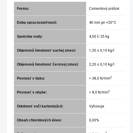
Forma:
Cementový prášok
Doba spracovateľnosti:
40 min pri +20°C
Spotreba vody:
4,50 l/ 25 kg
Objemová hmotnosť suchej zmesi
:
1,35 ± 0,10 kg/l
Objemová hmotnosť čerstvej zmesi:
2,20 ± 0,10 kg/l
2
Pevnosť v tlaku:
> 38,0 N/mm
2
Pevnosť v ohybe:
> 8,0 N/mm
Odolnosť voči karbonizácii:
Vyhovuje
Obsah chloridových iónov:
0,00%