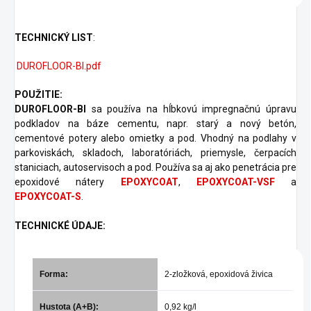
TECHNICKÝ LIST
:
DUROFLOOR-BI.pdf
POUŽITIE:
DUROFLOOR-BI
sa používa na hĺbkovú impregnačnú úpravu
podkladov na báze cementu, napr. starý a nový betón,
cementové potery alebo omietky a pod. Vhodný na podlahy v
parkoviskách, skladoch, laboratóriách, priemysle, čerpacích
staniciach, autoservisoch a pod. Používa sa aj ako penetrácia pre
epoxidové nátery
EPOXYCOAT
,
EPOXYCOAT-VSF
a
EPOXYCOAT-S
.
TECHNICKÉ ÚDAJE:
Forma:
2-zložková, epoxidová živica
Hustota (A+B):
0,92 kg/l