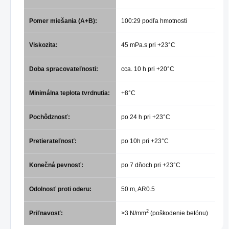
Pomer miešania (A+B):
100:29 podľa hmotnosti
Viskozita:
45 mPa.s pri +23°C
Doba spracovateľnosti:
cca. 10 h pri +20°C
Minimálna teplota tvrdnutia:
+8°C
Pochôdznosť:
po 24 h pri +23°C
Pretierateľnosť:
po 10h pri +23°C
Konečná pevnosť:
po 7 dňoch pri +23°C
Odolnosť proti oderu:
50 m, AR0.5
2
Priľnavosť:
>3 N/mm
(poškodenie betónu)