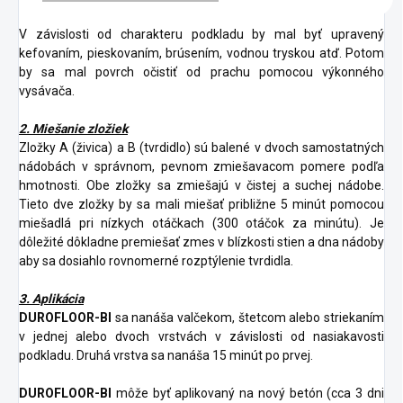
V závislosti od charakteru podkladu by mal byť upravený
kefovaním, pieskovaním, brúsením, vodnou tryskou atď. Potom
by sa mal povrch očistiť od prachu pomocou výkonného
vysávača.
2. Miešanie zložiek
Zložky A (živica) a B (tvrdidlo) sú balené v dvoch samostatných
nádobách v správnom, pevnom zmiešavacom pomere podľa
hmotnosti. Obe zložky sa zmiešajú v čistej a suchej nádobe.
Tieto dve zložky by sa mali miešať približne 5 minút pomocou
miešadlá pri nízkych otáčkach (300 otáčok za minútu). Je
dôležité dôkladne premiešať zmes v blízkosti stien a dna nádoby
aby sa dosiahlo rovnomerné rozptýlenie tvrdidla.
3. Aplikácia
DUROFLOOR-BI
sa nanáša valčekom, štetcom alebo striekaním
v jednej alebo dvoch vrstvách v závislosti od nasiakavosti
podkladu. Druhá vrstva sa nanáša 15 minút po prvej.
DUROFLOOR-BI
môže byť aplikovaný na nový betón (cca 3 dni