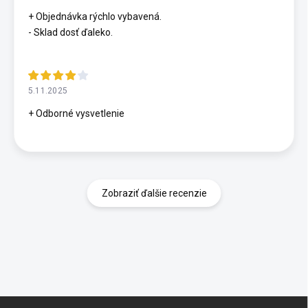
+ Objednávka rýchlo vybavená.
- Sklad dosť ďaleko.
5.11.2025
+ Odborné vysvetlenie
Zobraziť ďalšie recenzie
Z