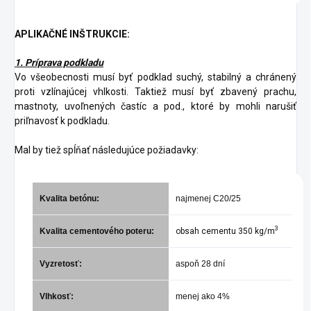
APLIKAČNÉ INŠTRUKCIE:
1. Príprava podkladu
Vo všeobecnosti musí byť podklad suchý, stabilný a chránený
proti vzlínajúcej vhlkosti. Taktiež musí byť zbavený prachu,
mastnoty, uvoľnených častíc a pod., ktoré by mohli narušiť
priľnavosť k podkladu.
Mal by tiež spĺňať následujúce požiadavky:
Kvalita betónu:
najmenej C20/25
3
Kvalita cementového poteru:
obsah cementu 350 kg/m
Vyzretosť:
aspoň 28 dní
Vlhkosť:
menej ako 4%