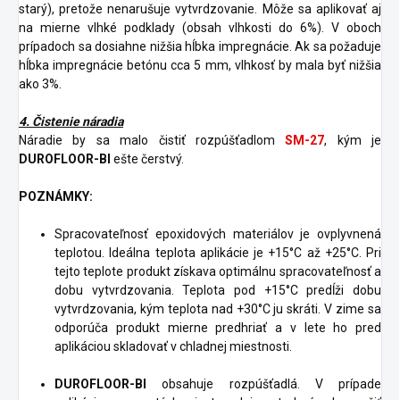
starý), pretože nenarušuje vytvrdzovanie. Môže sa aplikovať aj
na mierne vlhké podklady (obsah vlhkosti do 6%). V oboch
prípadoch sa dosiahne nižšia hĺbka impregnácie. Ak sa požaduje
hĺbka impregnácie betónu cca 5 mm, vlhkosť by mala byť nižšia
ako 3%.
4. Čistenie náradia
Náradie by sa malo čistiť rozpúšťadlom
SM-27
, kým je
DUROFLOOR-BI
ešte čerstvý.
POZNÁMKY:
Spracovateľnosť epoxidových materiálov je ovplyvnená
teplotou. Ideálna teplota aplikácie je +15°C až +25°C. Pri
tejto teplote produkt získava optimálnu spracovateľnosť a
dobu vytvrdzovania. Teplota pod +15°C predĺži dobu
vytvrdzovania, kým teplota nad +30°C ju skráti. V zime sa
odporúča produkt mierne predhriať a v lete ho pred
aplikáciou skladovať v chladnej miestnosti.
DUROFLOOR-BI
obsahuje rozpúšťadlá. V prípade