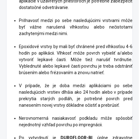
aplikácie v uzavretých priestoroch je potrebné zabezpečiť
dostatočné odvetrávanie.
Priľnavosť medzi po sebe nasledujúcimi vrstvami môže
byť vážne narušená vlhkosťou alebo nečistotami
zachytenými medzi nimi.
Epoxidové vrstvy by mali byť chránené pred vlhkosťou 4-6
hodín po aplikácii. Vlhkosť môže povrch vybieliť a/alebo
vytvoriť lepkavé časti. Môže tiež narušiť tvrdnutie.
Vyblednuté alebo lepkavé časti povrchu je treba odstrániť
brúsením alebo frézovaním a znovu natrieť.
V prípade, že je doba medzi aplikáciami po sebe
nasledujúcich vrstiev dlhšia ako 24 hodín alebo v prípade
prekrytia starých podláh, je potrebné povrch pred
nanesením novej vrstvy dôkladne očistiť a prebrúsiť.
Nerovnomerná nasiakavosť podkladu môže spôsobiť
nejednotný vzhľad povrchu po impregnácii.
Po vytvrdnutí je
DUROFLOOR-BI
úplne zdravotne