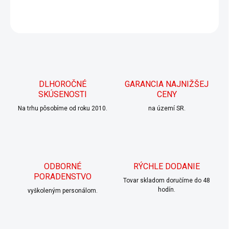
DETAILNÉ INFORMÁCIE
OPÝTAŤ SA
DLHOROČNÉ
GARANCIA NAJNIŽŠEJ
SKÚSENOSTI
CENY
Na trhu pôsobíme od roku 2010.
na území SR.
ODBORNÉ
RÝCHLE DODANIE
PORADENSTVO
Tovar skladom doručíme do 48
hodín.
vyškoleným personálom.