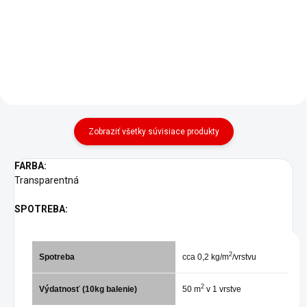
rozpúšťadlami na cementové
obsahu rozpúšťadiel, ktorý
alebo kovové povrchy, ktorý
ponúka vysokú tvrdosť a
ponúka vysokú pevnosť a
odolnosť proti oderu,
odolnosť proti oderu,
chemikáliám a poveternostným
chemikáliám a...
vplyvom. Je...
Zobraziť všetky súvisiace produkty
FARBA:
Transparentná
SPOTREBA:
2
Spotreba
cca 0,2 kg/m
/vrstvu
2
Výdatnosť (10kg balenie)
50 m
v 1 vrstve