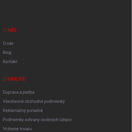
á
p
ä
t
i
O NÁS
e
O nás
Blog
Kontakt
O NÁKUPE
Doprava a platba
Všeobecné obchodné podmienky
Reklamačný poriadok
Podmienky ochrany osobných údajov
Vrátenie tovaru