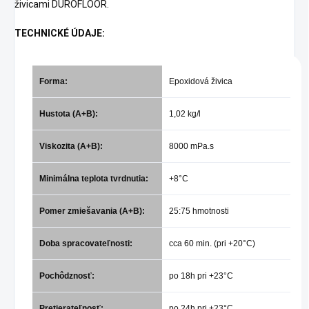
živicami DUROFLOOR.
TECHNICKÉ ÚDAJE:
Forma:
Epoxidová živica
Hustota (A+B):
1,02 kg/l
Viskozita (A+B):
8000 mPa.s
Minimálna teplota tvrdnutia:
+8°C
Pomer zmiešavania (A+B):
25:75 hmotnosti
Doba spracovateľnosti:
cca 60 min. (pri +20°C)
Pochôdznosť:
po 18h pri +23°C
Pretierateľnosť:
po 24h pri +23°C