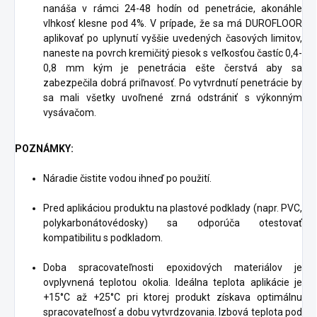
nanáša v rámci 24-48 hodín od penetrácie, akonáhle
vlhkosť klesne pod 4%. V prípade, že sa má DUROFLOOR
aplikovať po uplynutí vyššie uvedených časových limitov,
naneste na povrch kremičitý piesok s veľkosťou častíc 0,4-
0,8 mm kým je penetrácia ešte čerstvá aby sa
zabezpečila dobrá priľnavosť. Po vytvrdnutí penetrácie by
sa mali všetky uvoľnené zrná odstrániť s výkonným
vysávačom.
POZNÁMKY:
Náradie čistite vodou ihneď po použití.
Pred aplikáciou produktu na plastové podklady (napr. PVC,
polykarbonátovédosky) sa odporúča otestovať
kompatibilitu s podkladom.
Doba spracovateľnosti epoxidových materiálov je
ovplyvnená teplotou okolia. Ideálna teplota aplikácie je
+15°C až +25°C pri ktorej produkt získava optimálnu
spracovateľnosť a dobu vytvrdzovania. Izbová teplota pod