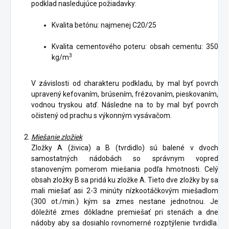
podklad nasledujúce požiadavky:
Kvalita betónu: najmenej C20/25
Kvalita cementového poteru: obsah cementu: 350
3
kg/m
V závislosti od charakteru podkladu, by mal byť povrch
upravený kefovaním, brúsením, frézovaním, pieskovaním,
vodnou tryskou atď. Následne na to by mal byť povrch
očistený od prachu s výkonným vysávačom.
Miešanie zložiek
Zložky A (živica) a B (tvrdidlo) sú balené v dvoch
samostatných nádobách so správnym vopred
stanoveným pomerom miešania podľa hmotnosti. Celý
obsah zložky B sa pridá ku zložke A. Tieto dve zložky by sa
mali miešať asi 2-3 minúty nízkootáčkovým miešadlom
(300 ot./min.) kým sa zmes nestane jednotnou. Je
dôležité zmes dôkladne premiešať pri stenách a dne
nádoby aby sa dosiahlo rovnomerné rozptýlenie tvrdidla.