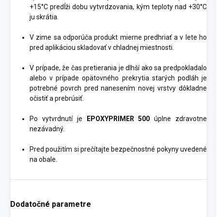
+15°C predĺži dobu vytvrdzovania, kým teploty nad +30°C
ju skrátia.
V zime sa odporúča produkt mierne predhriať a v lete ho
pred aplikáciou skladovať v chladnej miestnosti.
V prípade, že čas pretierania je dlhší ako sa predpokladalo
alebo v prípade opätovného prekrytia starých podláh je
potrebné povrch pred nanesením novej vrstvy dôkladne
očistiť a prebrúsiť.
Po vytvrdnutí je
EPOXYPRIMER 500
úplne zdravotne
nezávadný.
Pred použitím si prečítajte bezpečnostné pokyny uvedené
na obale.
Dodatočné parametre