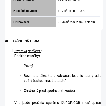
Konečná pevnosť:
po 7 dňoch pri +23°C
2
Priľnavosť:
3 N/mm
(bod zlomu betónu)
APLIKAČNÉ INŠTRUKCIE:
Príprava podkladu
Podklad musí byť:
Pevný
Bez materiálov, ktoré zabraňujú lepeniu napr. prach,
voľné častice, mastnota atď.
Chránený pred spodnou vlhkosťou
V prípade použitia systému DUROFLOOR musí spĺňať