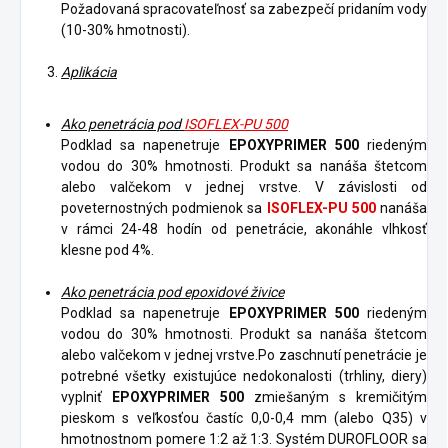
Požadovaná spracovateľnosť sa zabezpečí pridaním vody
(10-30% hmotnosti).
Aplikácia
Ako penetrácia pod
ISOFLEX-PU 500
Podklad sa napenetruje
EPOXYPRIMER 500
riedeným
vodou do 30% hmotnosti. Produkt sa nanáša štetcom
alebo valčekom v jednej vrstve. V závislosti od
poveternostných podmienok sa
ISOFLEX-PU 500
nanáša
v rámci 24-48 hodín od penetrácie, akonáhle vlhkosť
klesne pod 4%.
Ako penetrácia pod epoxidové živice
Podklad sa napenetruje
EPOXYPRIMER 500
riedeným
vodou do 30% hmotnosti. Produkt sa nanáša štetcom
alebo valčekom v jednej vrstve.Po zaschnutí penetrácie je
potrebné všetky existujúce nedokonalosti (trhliny, diery)
vyplniť
EPOXYPRIMER 500
zmiešaným s kremičitým
pieskom s veľkosťou častíc 0,0-0,4 mm (alebo Q35) v
hmotnostnom pomere 1:2 až 1:3. Systém DUROFLOOR sa