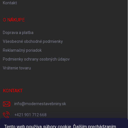
Kontakt
O NÁKUPE
Doprava a platba
Všeobecné obchodné podmienky
Reklamačný poriadok
Podmienky ochrany osobných údajov
Vrátenie tovaru
KONTAKT
info
@
modernestavebniny.sk
+421 901 712 668
Facebook
Tento web používa súbory cookie. Ďalším prechádzaním