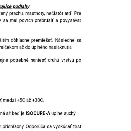
tujúce podlahy
ený prachu, mastnoty, nečistôt atď. Pre
y sa mal povrch prebrúsiť a povysávať
žitím dôkladne premiešať. Následne sa
alčekom až do úplného nasiaknutia.
ajne potrebné naniesť druhú vrstvu po
yť medzi +5C až +30C.
ná až keď je
ISOCURE-A
úplne suchý.
r priehľadný. Odporúča sa vyskúšať test