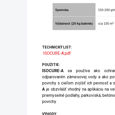
Spotreba
150-200 g/
2
Výdatnosť (20 kg balenie)
cca 100 m
TECHNICKÝ LIST:
ISOCURE-A.pdf
POUŽITIE:
ISOCURE-A
sa používa ako ochra
odparovaním zámesovej vody a ako povr
povrchy s cieľom zvýšiť ich pevnosť a 
A
je obzvlášť vhodný na aplikáciu na v
priemyselné podlahy, parkoviská, betóno
povrchy.
VÝHODY: