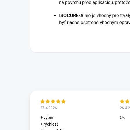
na povrchu pred aplikáciou, preto
ISOCURE-A
nie je vhodný pre trva
byť riadne ošetrené vhodným opra
27.4.2026
26.4.
+ výber
Ok
+ rýchlosť