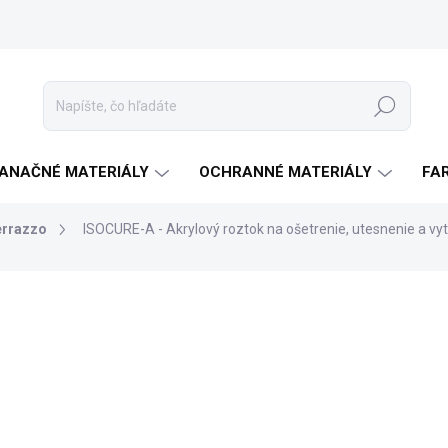
Hľadať
ANAČNÉ MATERIÁLY
OCHRANNÉ MATERIÁLY
FA
errazzo
ISOCURE-A - Akrylový roztok na ošetrenie, utesnenie a v
a
ZNAČKA:
ISOMAT
od
€87,90
od
€71,46
bez DPH
Jednotková
ZVOĽTE VARIANT
cena:
FARBA