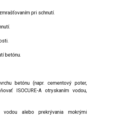
zmrašťovaním pri schnutí.
nutí.
sti.
tí betónu.
vrchu betónu (napr. cementový poter,
raňovať ISOCURE-A otryskaním vodou,
ia vodou alebo prekrývania mokrými