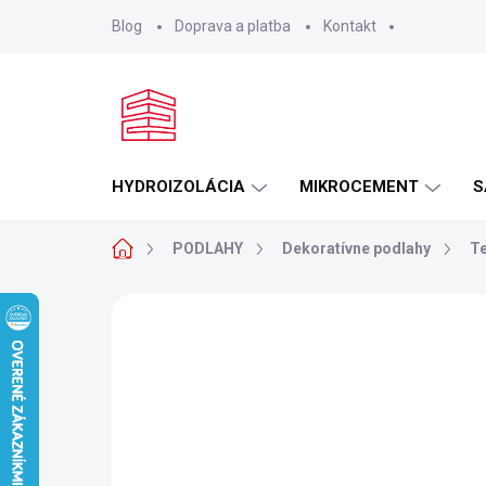
Prejsť
Blog
Doprava a platba
Kontakt
na
obsah
HYDROIZOLÁCIA
MIKROCEMENT
S
Domov
PODLAHY
Dekoratívne podlahy
T
1 hodnotenie
Podrobnosti hodnoteni