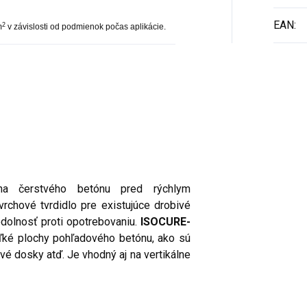
EAN
:
2
m
v závislosti od podmienok počas aplikácie.
na čerstvého betónu pred rýchlym
chové tvrdidlo pre existujúce drobivé
odolnosť proti opotrebovaniu.
ISOCURE-
eľké plochy pohľadového betónu, ako sú
vé dosky atď. Je vhodný aj na vertikálne