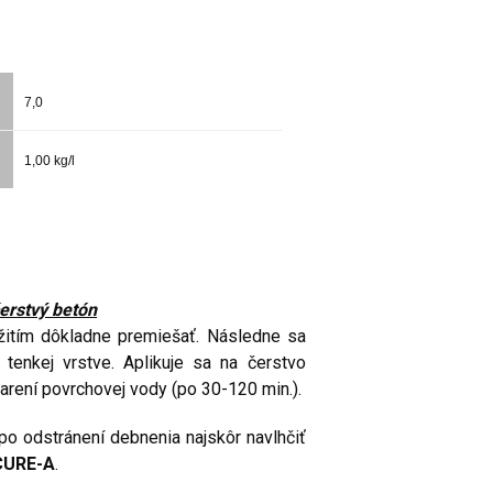
7,0
1,00 kg/l
čerstvý betón
žitím dôkladne premiešať. Následne sa
tenkej vrstve. Aplikuje sa na čerstvo
rení povrchovej vody (po 30-120 min.).
o odstránení debnenia najskôr navlhčiť
CURE-A
.