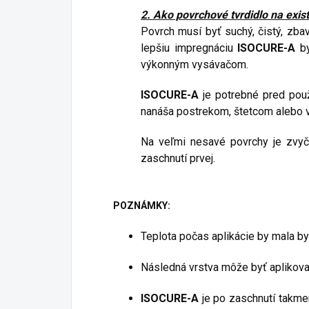
2. Ako povrchové tvrdidlo na exis
Povrch musí byť suchý, čistý, zbav
lepšiu impregnáciu
ISOCURE-A
b
výkonným vysávačom.
ISOCURE-A
je potrebné pred pou
nanáša postrekom, štetcom alebo v
Na veľmi nesavé povrchy je zvyč
zaschnutí prvej.
POZNÁMKY:
Teplota počas aplikácie by mala b
Následná vrstva môže byť aplikova
ISOCURE-A
je po zaschnutí takme