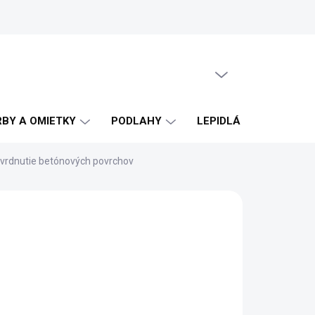
PRÁZDNY KOŠÍK
NÁKUPNÝ
KOŠÍK
RBY A OMIETKY
PODLAHY
LEPIDLÁ A ŠKÁROVAC
ytvrdnutie betónových povrchov