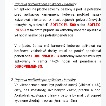
Príprava podkladu pre aplikáciu v exteriéry
Pri aplikácii na ploché strechy, balkóny a pod. je potrebné
pred aplikáciou kamenného koberca podklad najprv
zaizolovať niektorou z nasledujúcich polyuretánových
tekutých hydroizolácií;
ISOFLEX-PU 500
alebo
ISOFLEX-
PU 550
. V takomto prípade sa kamenný koberec aplikuje o
24 hodín neskôr bez potreby penetrácie.
V prípade, že sa má kamenný koberec aplikovať na
betónové základové dosky, musí sa použiť epoxidová
penetrácia
DUROPRIMER-SG
. Kamenný koberec musí byť
aplikovaný v rámci 14-24 hodín od penetrácie s
DUROPRIMER-SG
.
Príprava podkladu pre aplikáciu v interiéry
Vo všeobecnosti musí byť podklad suchý (vlhkosť < 4%),
čistý, bez mastnoty, uvoľnených častíc, prachu a pod.
Akékoľvek existujúce trhliny v betóne by mali byť vopred
vyplnené vhodnými opravnými materiálmi.