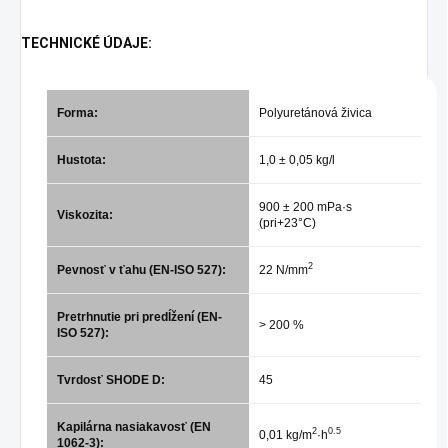
TECHNICKÉ ÚDAJE:
Forma:
Polyuretánová živica
Hustota:
1,0 ± 0,05 kg/l
900 ± 200 mPa·s
Viskozita:
(pri+23°C)
2
Pevnosť v ťahu (EN-ISO 527):
22 N/mm
Pretrhnutie pri predĺžení (EN-
> 200 %
ISO 527):
Tvrdosť SHODE D:
45
Kapilárna nasiakavosť (EN
2
0.5
0,01 kg/m
·h
1062-3):