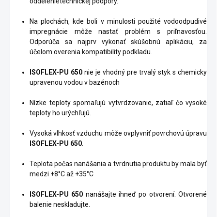
oddelenietechnickej podpory.
Na plochách, kde boli v minulosti použité vodoodpudivé
impregnácie môže nastať problém s priľnavosťou.
Odporúča sa najprv vykonať skúšobnú aplikáciu, za
účelom overenia kompatibility podkladu.
ISOFLEX-PU 650
nie je vhodný pre trvalý styk s chemicky
upravenou vodou v bazénoch
Nízke teploty spomaľujú vytvrdzovanie, zatiaľ čo vysoké
teploty ho urýchľujú.
Vysoká vlhkosť vzduchu môže ovplyvniť povrchovú úpravu
ISOFLEX-PU 650
.
Teplota počas nanášania a tvrdnutia produktu by mala byť
medzi +8°C až +35°C
ISOFLEX-PU 650
nanášajte ihneď po otvorení. Otvorené
balenie neskladujte.