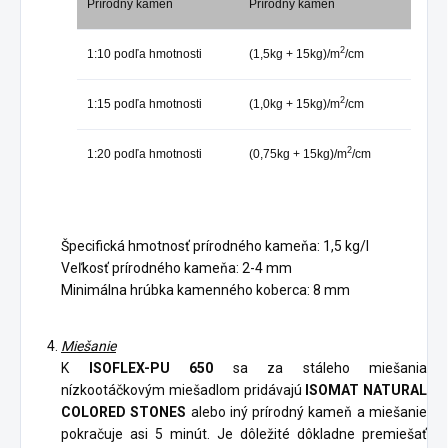
Prírodný kameň
Prírodný kameň
2
1:10 podľa hmotnosti
(1,5kg + 15kg)/m
/cm
2
1:15 podľa hmotnosti
(1,0kg + 15kg)/m
/cm
2
1:20 podľa hmotnosti
(0,75kg + 15kg)/m
/cm
Špecifická hmotnosť prírodného kameňa: 1,5 kg/l
Veľkosť prírodného kameňa: 2-4 mm
Minimálna hrúbka kamenného koberca: 8 mm
Miešanie
K
ISOFLEX-PU 650
sa za stáleho miešania
nízkootáčkovým miešadlom pridávajú
ISOMAT NATURAL
COLORED STONES
alebo iný prírodný kameň a miešanie
pokračuje asi 5 minút. Je dôležité dôkladne premiešať