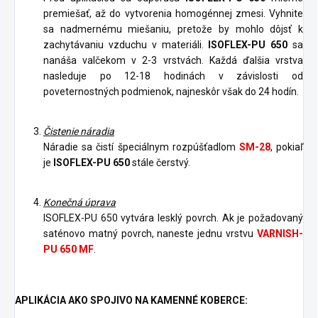
premiešať, až do vytvorenia homogénnej zmesi. Vyhnite
sa nadmernému miešaniu, pretože by mohlo dôjsť k
zachytávaniu vzduchu v materiáli.
ISOFLEX-PU 650
sa
nanáša valčekom v 2-3 vrstvách. Každá ďalšia vrstva
nasleduje po 12-18 hodinách v závislosti od
poveternostných podmienok, najneskôr však do 24 hodín.
Čistenie náradia
Náradie sa čistí špeciálnym rozpúšťadlom
SM-28
, pokiaľ
je
ISOFLEX-PU 650
stále čerstvý.
Konečná úprava
ISOFLEX-PU 650 vytvára lesklý povrch. Ak je požadovaný
saténovo matný povrch, naneste jednu vrstvu
VARNISH-
PU 650 MF
.
APLIKÁCIA AKO SPOJIVO NA KAMENNÉ KOBERCE: