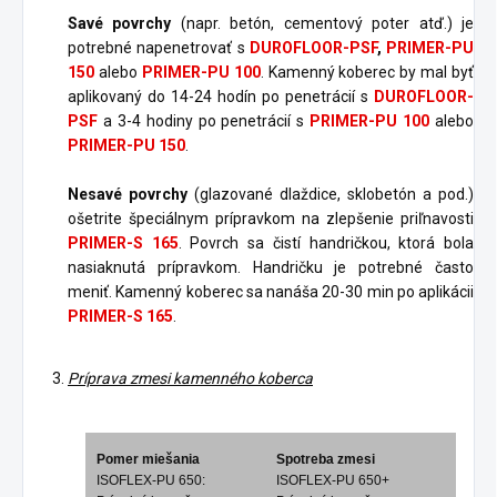
Savé povrchy
(napr. betón, cementový poter atď.) je
potrebné napenetrovať s
DUROFLOOR-PSF
,
PRIMER-PU
150
alebo
PRIMER-PU 100
. Kamenný koberec by mal byť
aplikovaný do 14-24 hodín po penetrácií s
DUROFLOOR-
PSF
a 3-4 hodiny po penetrácií s
PRIMER-PU 100
alebo
PRIMER-PU 150
.
Nesavé povrchy
(glazované dlaždice, sklobetón a pod.)
ošetrite špeciálnym prípravkom na zlepšenie priľnavosti
PRIMER-S 165
. Povrch sa čistí handričkou, ktorá bola
nasiaknutá prípravkom. Handričku je potrebné často
meniť. Kamenný koberec sa nanáša 20-30 min po aplikácii
PRIMER-S 165
.
Príprava zmesi kamenného koberca
Pomer miešania
Spotreba zmesi
ISOFLEX-PU 650:
ISOFLEX-PU 650+