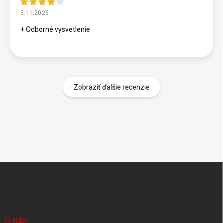
5.11.2025
+ Odborné vysvetlenie
Zobraziť ďalšie recenzie
Z
á
p
ä
t
i
O NÁS