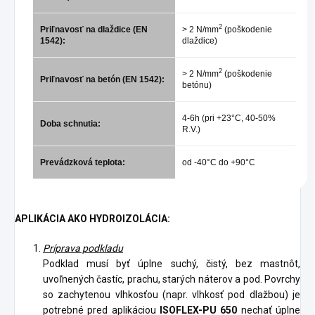
2
Priľnavosť na dlaždice (EN
> 2 N/mm
(poškodenie
1542):
dlaždice)
2
> 2 N/mm
(poškodenie
Priľnavosť na betón (EN 1542):
betónu)
4-6h (pri +23°C, 40-50%
Doba schnutia:
R.V.)
Prevádzková teplota:
od -40°C do +90°C
APLIKÁCIA AKO HYDROIZOLÁCIA:
Príprava podkladu
Podklad musí byť úplne suchý, čistý, bez mastnôt,
uvoľnených častíc, prachu, starých náterov a pod. Povrchy
so zachytenou vlhkosťou (napr. vlhkosť pod dlažbou) je
potrebné pred aplikáciou
ISOFLEX-PU 650
nechať úplne