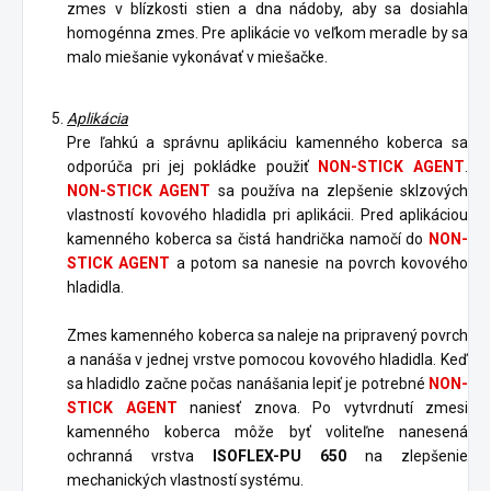
zmes v blízkosti stien a dna nádoby, aby sa dosiahla
homogénna zmes. Pre aplikácie vo veľkom meradle by sa
malo miešanie vykonávať v miešačke.
Aplikácia
Pre ľahkú a správnu aplikáciu kamenného koberca sa
odporúča pri jej pokládke použiť
NON-STICK AGENT
.
NON-STICK AGENT
sa používa na zlepšenie sklzových
vlastností kovového hladidla pri aplikácii. Pred aplikáciou
kamenného koberca sa čistá handrička namočí do
NON-
STICK AGENT
a potom sa nanesie na povrch kovového
hladidla.
Zmes kamenného koberca sa naleje na pripravený povrch
a nanáša v jednej vrstve pomocou kovového hladidla. Keď
sa hladidlo začne počas nanášania lepiť je potrebné
NON-
STICK AGENT
naniesť znova. Po vytvrdnutí zmesi
kamenného koberca môže byť voliteľne nanesená
ochranná vrstva
ISOFLEX-PU 650
na zlepšenie
mechanických vlastností systému.