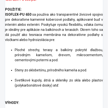
POUŽITIE:
ISOFLEX-PU 650
sa používa ako transparentné živicové spojivo
pre dekoratívne kamenné kobercové podlahy, aplikované buď v
interiéri alebo exteriéri. Poskytuje vysokú flexibilitu, vďaka čomu
je ideálny pre aplikácie na balkónoch a terasách. Okrem toho sa
dá použiť ako tesniaca membrána na dekoratívne podlahy s
vločkami alebo hydroizolácia pre:
Ploché strechy, terasy a balkóny pokryté dlažbou,
prírodným kameňom, drevom, mikrocementom,
cementovými potermi a pod.
Steny zo sklobetónu, prírodného kameňa a pod.
Svetlíkové kupoly, átriá a skleníky zo skla alebo plastov
(polykarbonátové dosky) atď.
VÝHODY: