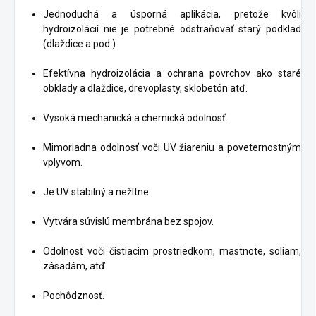
Jednoduchá a úsporná aplikácia, pretože kvôli
hydroizolácií nie je potrebné odstraňovať starý podklad
(dlaždice a pod.)
Efektívna hydroizolácia a ochrana povrchov ako staré
obklady a dlaždice, drevoplasty, sklobetón atď.
Vysoká mechanická a chemická odolnosť.
Mimoriadna odolnosť voči UV žiareniu a poveternostným
vplyvom.
Je UV stabilný a nežltne.
Vytvára súvislú membrána bez spojov.
Odolnosť voči čistiacim prostriedkom, mastnote, soliam,
zásadám, atď.
Pochôdznosť.