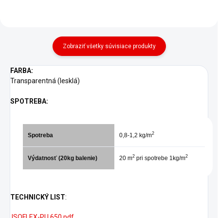
Zobraziť všetky súvisiace produkty
FARBA:
Transparentná (lesklá)
SPOTREBA:
2
Spotreba
0,8-1,2 kg/m
2
2
Výdatnosť (20kg balenie)
20 m
pri spotrebe 1kg/m
TECHNICKÝ LIST
:
ISOFLEX-PU 650.pdf