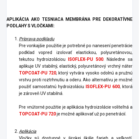
APLIKÁCIA AKO TESNIACA MEMBRÁNA PRE DEKORATÍVNE
PODLAHY S VLOČKAMI:
Príprava podkladu
Pre vonkajšie použitie je potrebné po nanesení penetrácie
podklad vopred izolovať elastickou, polyuretánovou,
tekutou hydroizoláciou
ISOFLEX-PU 500
. Následne sa
aplikuje UV stabilný, elastický, polyuretánový vrchný náter
TOPCOAT-PU 720
, ktorý vytvára vysoko odolnú a pružnú
vrstvu proti roztrhnutiu a oderu. Ako alternatívu je možné
použiť samostatnú hydroizoláciu
ISOFLEX-PU 600
, ktorá
je zároveň UV stabilná.
Pre vnútorné použitie je aplikácia hydroizolácie voliteľná a
TOPCOAT-PU 720
je možné aplikovať už po penetrácií.
Aplikácia
Vločky sú dostupné v širokej škále farieb a veľkostí.