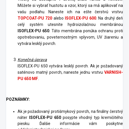
Môžete si vybrať hustotu a vzor, ktorý sa má aplikovať na
vašu podlahu. Naneste ich na ešte čerstvú vrstvu
TOPCOAT-PU 720
alebo
ISOFLEX-PU 600
. Na druhý deň
celý systém utesnite hydroizolačnou membránou
ISOFLEX-PU 650
. Táto membrána ponúka ochranu proti
opotrebovaniu, poveternostným vplyvom, UV žiareniu a
vytvára lesklý povrch.
Konečná úprava
ISOFLEX-PU 650 vytvára lesklý povrch. Ak je požadovaný
saténovo matný povrch, naneste jednu vrstvu
VARNISH-
PU 650 MF
.
POZNÁMKY:
Ak je požadovaný protišmykový povrch, na finálny čerstvý
náter
ISOFLEX-PU 650
posypte vhodný typ kremičitého
piesku. Ďalšie informácie vám poskytne