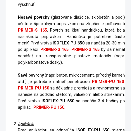
vyschnúť.
Nesavé povrchy
(glazované dlaždice, sklobetón a pod.)
ošetrite špeciálnym prípravkom na zlepšenie priľnavosti
PRIMER-S 165
. Povrch sa čistí handričkou, ktorá bola
nasiaknutá prípravkom. Handričku je potrebné často
meniť. Prvá vrstva
ISOFLEX-PU 650
sa nanáša 20-30 min
po aplikácii
PRIMER-S 165
.
PRIMER-S 165
by sa nemal
nanášať na transparentné plastové materiály (napr.
polykarbonátové dosky).
Savé povrchy
(napr. betón, mikrocement, prírodný kameň
atď.) je potrebné natrieť penetráciou
PRIMER-PU 150
.
PRIMER-PU 150
sa dôkladne premieša a rovnomerne sa
nanesie na podklad štetcom, valčekom alebo striekaním.
Prvá vrstva
ISOFLEX-PU 650
sa nanáša 3-4 hodiny po
aplikácii
PRIMER-PU 150
.
Aplikácia
Pred aplikáciou sa odporúča
ISOFLEX-PU 650
mierne