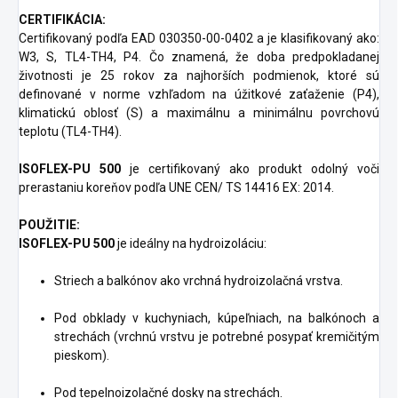
CERTIFIKÁCIA:
Certifikovaný podľa EAD 030350-00-0402 a je klasifikovaný ako:
W3, S, TL4-TH4, P4. Čo znamená, že doba predpokladanej
životnosti je 25 rokov za najhorších podmienok, ktoré sú
definované v norme vzhľadom na úžitkové zaťaženie (P4),
klimatickú oblosť (S) a maximálnu a minimálnu povrchovú
teplotu (TL4-TH4).
ISOFLEX-PU 500
je certifikovaný ako produkt odolný voči
prerastaniu koreňov podľa UNE CEN/ TS 14416 EX: 2014.
POUŽITIE:
ISOFLEX-PU 500
je ideálny na hydroizoláciu:
Striech a balkónov ako vrchná hydroizolačná vrstva.
Pod obklady v kuchyniach, kúpeľniach, na balkónoch a
strechách (vrchnú vrstvu je potrebné posypať kremičitým
pieskom).
Pod tepelnoizolačné dosky na strechách.