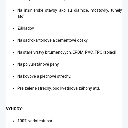
Na inžinierske stavby ako sú diaľnice, mostovky, tunely
atď.
Základov.
Na sadrokartónové a cementové dosky.
Na staré vrstvy bitúmenových, EPDM, PVC, TPO izolácií.
Na polyuretánové peny.
Na kovové a plechové strechy.
Pre zelené strechy, pod kvetinové záhony atď.
VÝHODY:
100% vodotestnosť.