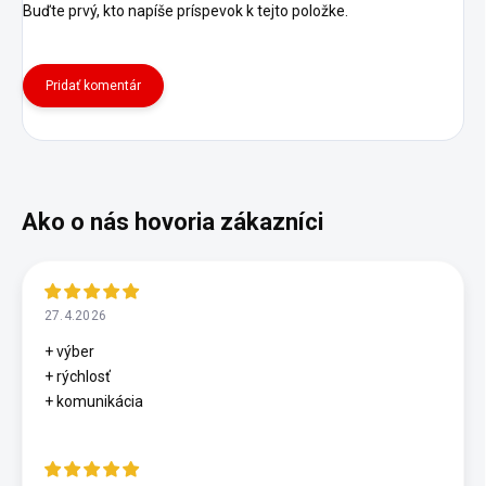
Buďte prvý, kto napíše príspevok k tejto položke.
Pridať komentár
27.4.2026
+ výber
+ rýchlosť
+ komunikácia