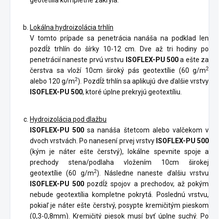
Lokálna hydroizolácia trhlín
V tomto prípade sa penetrácia nanáša na podklad len
pozdĺž trhlín do šírky 10-12 cm. Dve až tri hodiny po
penetrácií naneste prvú vrstvu
ISOFLEX-PU 500
a ešte za
2
čerstva sa vloží 10cm široký pás geotextílie (60 g/m
2
alebo 120 g/m
). Pozdĺž trhlín sa aplikujú dve ďalšie vrstvy
ISOFLEX-PU 500
, ktoré úplne prekryjú geotextíliu.
Hydroizolácia pod dlažbu
ISOFLEX-PU 500
sa nanáša štetcom alebo valčekom v
dvoch vrstvách. Po nanesení prvej vrstvy
ISOFLEX-PU 500
(kým je náter ešte čerstvý), lokálne spevnite spoje a
prechody stena/podlaha vložením 10cm širokej
2
geotextílie (60 g/m
). Následne naneste ďalšiu vrstvu
ISOFLEX-PU 500
pozdĺž spojov a prechodov, až pokým
nebude geotextília kompletne pokrytá. Poslednú vrstvu,
pokiaľ je náter ešte čerstvý, posypte kremičitým pieskom
(0,3-0,8mm). Kremičitý piesok musí byť úplne suchý. Po