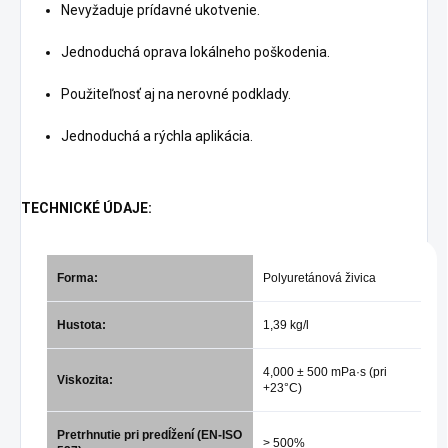
Nevyžaduje prídavné ukotvenie.
Jednoduchá oprava lokálneho poškodenia.
Použiteľnosť aj na nerovné podklady.
Jednoduchá a rýchla aplikácia.
TECHNICKÉ ÚDAJE:
Forma:
Polyuretánová živica
Hustota:
1,39 kg/l
4,000 ± 500 mPa·s (pri
Viskozita:
+23°C)
Pretrhnutie pri predĺžení (EN-ISO
> 500%