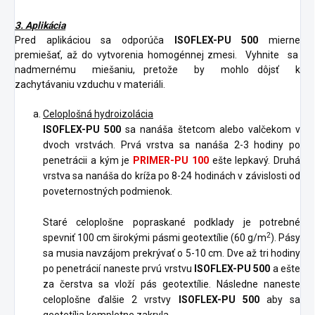
3. Aplikácia
Pred aplikáciou sa odporúča
ISOFLEX-PU 500
mierne
premiešať, až do vytvorenia homogénnej zmesi. Vyhnite sa
nadmernému miešaniu, pretože by mohlo dôjsť k
zachytávaniu vzduchu v materiáli.
Celoplošná hydroizolácia
ISOFLEX-PU 500
sa nanáša štetcom alebo valčekom v
dvoch vrstvách. Prvá vrstva sa nanáša 2-3 hodiny po
penetrácii a kým je
PRIMER-PU 100
ešte lepkavý. Druhá
vrstva sa nanáša do kríža po 8-24 hodinách v závislosti od
poveternostných podmienok.
Staré celoplošne popraskané podklady je potrebné
2
spevniť 100 cm širokými pásmi geotextílie (60 g/m
). Pásy
sa musia navzájom prekrývať o 5-10 cm. Dve až tri hodiny
po penetrácií naneste prvú vrstvu
ISOFLEX-PU 500
a ešte
za čerstva sa vloží pás geotextílie. Následne naneste
celoplošne ďalšie 2 vrstvy
ISOFLEX-PU 500
aby sa
geotetília kompletne zakryla.