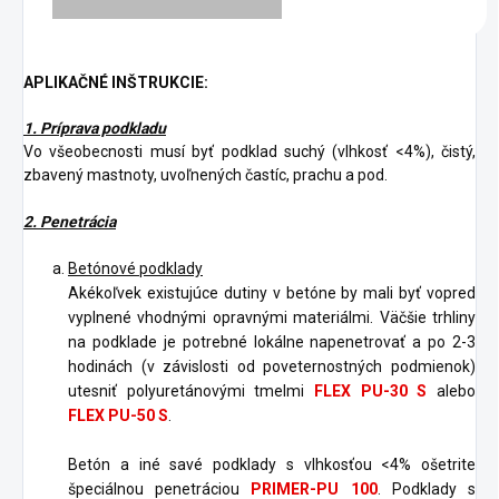
APLIKAČNÉ INŠTRUKCIE:
1. Príprava podkladu
Vo všeobecnosti musí byť podklad suchý (vlhkosť <4%), čistý,
zbavený mastnoty, uvoľnených častíc, prachu a pod.
2. Penetrácia
Betónové podklady
Akékoľvek existujúce dutiny v betóne by mali byť vopred
vyplnené vhodnými opravnými materiálmi. Väčšie trhliny
na podklade je potrebné lokálne napenetrovať a po 2-3
hodinách (v závislosti od poveternostných podmienok)
utesniť polyuretánovými tmelmi
FLEX PU-30 S
alebo
FLEX PU-50 S
.
Betón a iné savé podklady s vlhkosťou <4% ošetrite
špeciálnou penetráciou
PRIMER-PU 100
. Podklady s