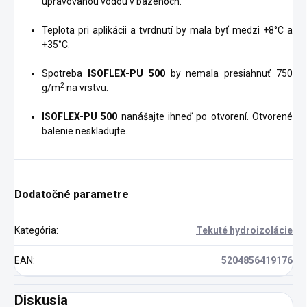
upravovanou vodou v bazénoch.
Teplota pri aplikácii a tvrdnutí by mala byť medzi +8°C a
+35°C.
Spotreba
ISOFLEX-PU 500
by nemala presiahnuť 750
2
g/m
na vrstvu.
ISOFLEX-PU 500
nanášajte ihneď po otvorení. Otvorené
balenie neskladujte.
Dodatočné parametre
Kategória
:
Tekuté hydroizolácie
EAN
:
5204856419176
Diskusia