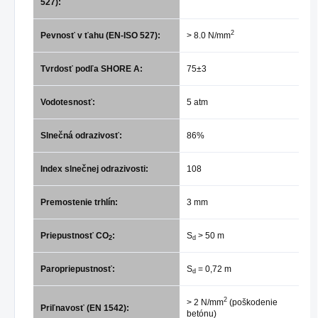
527):
2
Pevnosť v ťahu (EN-ISO 527):
> 8.0 N/mm
Tvrdosť podľa SHORE A:
75±3
Vodotesnosť:
5 atm
Slnečná odrazivosť:
86%
Index slnečnej odrazivosti:
108
Premostenie trhlín:
3 mm
Priepustnosť CO
:
S
> 50 m
2
d
Paropriepustnosť:
S
= 0,72 m
d
2
> 2 N/mm
(poškodenie
Priľnavosť (EN 1542):
betónu)