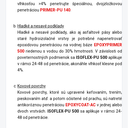
vlhkosťou >4% penetrujte špeciálnou, dvojzložkovou
penetráciou
PRIMER-PU 140
.
Hladké a nesavé podklady
Hladké a nesavé podklady, ako aj asfaltové pásy alebo
staré hydroizolačné vrstvy je potrebné napenetrovať
epoxidovou penetráciou na vodnej báze
EPOXYPRIMER
500
riedenou s vodou do 30% hmotnosti. V závislosti od
poveternostných podmienok sa
ISOFLEX-PU 500
aplikuje
v rámci 24-48 od penetrácie, akonáhle vlhkosť klesne pod
4%.
Kovové povrchy
Kovové povrchy, ktoré sú upravené kefovaním, trením,
pieskovaním atď. a potom očistené od prachu, sú natreté
antikoróznou penetráciou
EPOXYCOAT-AC
v jednej alebo
dvoch vrstvách.
ISOFLEX-PU 500
sa aplikuje v rámci 24-
48 od penetrácie.