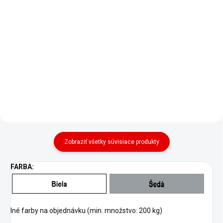
Detail
Detail
FLEX PU-30 S je jednozložkový,
FLEX PU-50 S je jednozložkové,
polyuretánový, tesniaci tmel s
polyuretánové lepidlo a tmel s
rozpúšťadlami. Vhodný pre
rozpúšťadlami. Má výnimočnú
tesnenie 5-50 mm širokých škár
priľnavosť na všetky stavebné
v betóne, murive, prírodnom a
materiály ako napríklad betón,
syntetickom kameni, kove,...
murivo, prírodné a...
Zobraziť všetky súvisiace produkty
FARBA:
Iné farby na objednávku (min. množstvo: 200 kg)