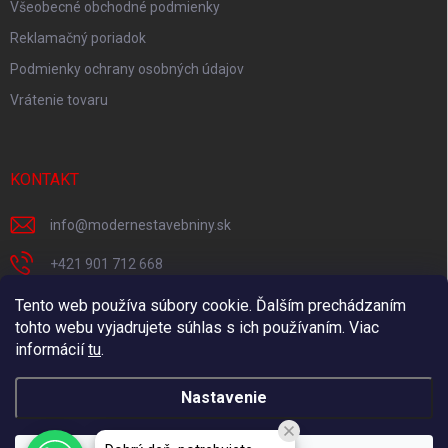
Všeobecné obchodné podmienky
Reklamačný poriadok
Podmienky ochrany osobných údajov
Vrátenie tovaru
KONTAKT
info
@
modernestavebniny.sk
+421 901 712 668
Facebook
Tento web používa súbory cookie. Ďalším prechádzaním
tohto webu vyjadrujete súhlas s ich používaním. Viac
moderne.stavebniny
informácií
tu
.
Nastavenie
Copyright 2026
Moderné stavebniny
. Všetky práva vyhradené.
Upraviť