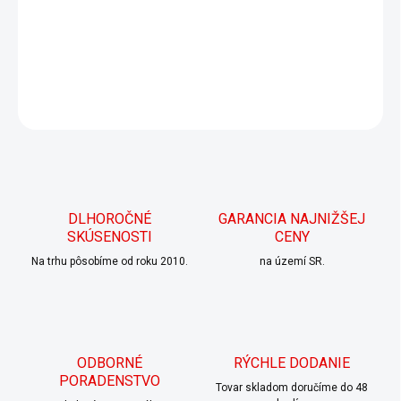
atď. Je vhodná na betón, cementové potery, kov, pôvodné
hydroizolačné vrstvy, asfalt, plechové strechy, zelené strechy
atď.
DETAILNÉ INFORMÁCIE
OPÝTAŤ SA
DLHOROČNÉ
GARANCIA NAJNIŽŠEJ
SKÚSENOSTI
CENY
Na trhu pôsobíme od roku 2010.
na území SR.
ODBORNÉ
RÝCHLE DODANIE
PORADENSTVO
Tovar skladom doručíme do 48