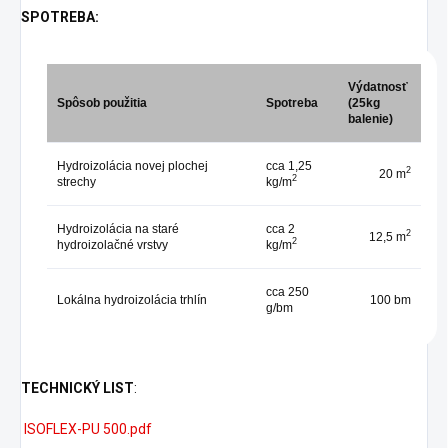
SPOTREBA:
Výdatnosť
Spôsob použitia
Spotreba
(25kg
balenie)
Hydroizolácia novej plochej
cca 1,25
2
20 m
2
strechy
kg/m
Hydroizolácia na staré
cca 2
2
12,5 m
2
hydroizolačné vrstvy
kg/m
cca 250
Lokálna hydroizolácia trhlín
100 bm
g/bm
TECHNICKÝ LIST
:
ISOFLEX-PU 500.pdf