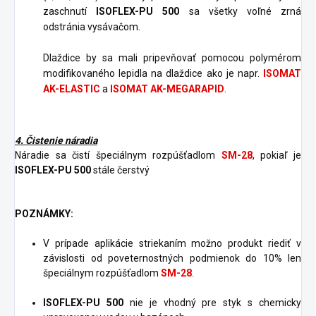
zaschnutí
ISOFLEX-PU 500
sa všetky voľné zrná
odstránia vysávačom.
Dlaždice by sa mali pripevňovať pomocou polymérom
modifikovaného lepidla na dlaždice ako je napr.
ISOMAT
AK-ELASTIC
a
ISOMAT AK-MEGARAPID
.
4. Čistenie náradia
Náradie sa čistí špeciálnym rozpúšťadlom
SM-28
, pokiaľ je
ISOFLEX-PU 500
stále čerstvý
POZNÁMKY:
V prípade aplikácie striekaním možno produkt riediť v
závislosti od poveternostných podmienok do 10% len
špeciálnym rozpúšťadlom
SM-28
.
ISOFLEX-PU 500
nie je vhodný pre styk s chemicky