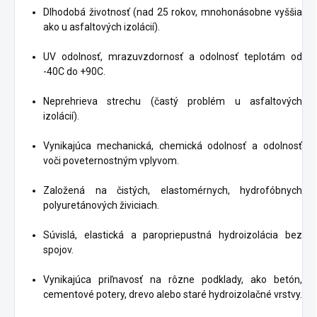
Dlhodobá životnosť (nad 25 rokov, mnohonásobne vyššia
ako u asfaltových izolácií).
UV odolnosť, mrazuvzdornosť a odolnosť teplotám od
-40C do +90C.
Neprehrieva strechu (častý problém u asfaltových
izolácií).
Vynikajúca mechanická, chemická odolnosť a odolnosť
voči poveternostným vplyvom.
Založená na čistých, elastomérnych, hydrofóbnych
polyuretánových živiciach.
Súvislá, elastická a paropriepustná hydroizolácia bez
spojov.
Vynikajúca priľnavosť na rôzne podklady, ako betón,
cementové potery, drevo alebo staré hydroizolačné vrstvy.