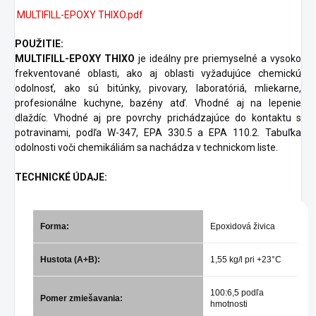
MULTIFILL-EPOXY THIXO.pdf
POUŽITIE:
MULTIFILL-EPOXY THIXO
je ideálny pre priemyselné a vysoko
frekventované oblasti, ako aj oblasti vyžadujúce chemickú
odolnosť, ako sú bitúnky, pivovary, laboratóriá, mliekarne,
profesionálne kuchyne, bazény atď. Vhodné aj na lepenie
dlaždíc. Vhodné aj pre povrchy prichádzajúce do kontaktu s
potravinami, podľa W-347, EPA 330.5 a EPA 110.2. Tabuľka
odolnosti voči chemikáliám sa nachádza v technickom liste.
TECHNICKÉ ÚDAJE:
Forma:
Epoxidová živica
Hustota (A+B):
1,55 kg/l pri +23°C
100:6,5 podľa
Pomer zmiešavania:
hmotnosti