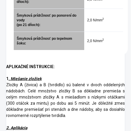
dňoch):
Šmyková prídržnosť po ponorení do
2
vody
2,0 N/mm
(po 21 dňoch):
Šmyková prídržnosť po tepelnom
2
2,0 N/mm
šoku:
APLIKAČNÉ INŠTRUKCIE:
1
. Miešanie zložiek
Zložky A (živica) a B (tvrdidlo) sú balené v dvoch oddelených
nádobách. Celé množstvo zložky B sa dôkladne premieša s
celým množstvom zložky A s miešadlom s nízkymi otáčkami
(300 otáčok za mintu) po dobu asi 5 minút. Je dôležité zmes
dôkladne premiešať pri stenách a dne nádoby, aby sa dosiahlo
rovnomerné rozptýlenie tvrdidla.
2. Aplikácia