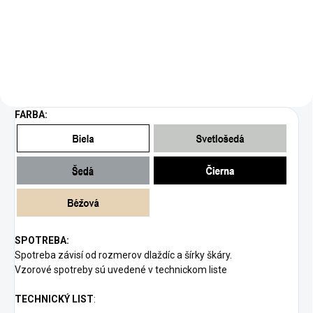
obsahujúci zmes rozpúšťadiel
na odstraňovanie zatvrdnutých
zvyškov epoxidovej škárovacej
hmoty (napr. MULTIFILL-EPOXY
THIXO),...
FARBA:
SPOTREBA:
Spotreba závisí od rozmerov dlaždíc a šírky škáry.
Vzorové spotreby sú uvedené v technickom liste
TECHNICKÝ LIST
: