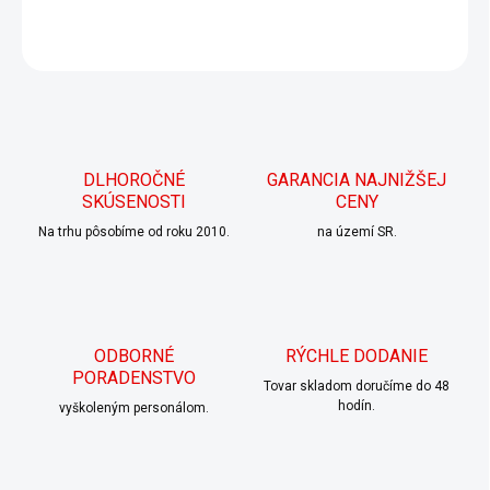
DETAILNÉ INFORMÁCIE
OPÝTAŤ SA
DLHOROČNÉ
GARANCIA NAJNIŽŠEJ
SKÚSENOSTI
CENY
Na trhu pôsobíme od roku 2010.
na území SR.
ODBORNÉ
RÝCHLE DODANIE
PORADENSTVO
Tovar skladom doručíme do 48
hodín.
vyškoleným personálom.