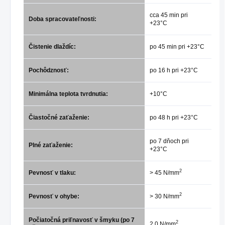
cca 45 min pri
Doba spracovateľnosti:
+23°C
Čistenie dlaždíc:
po 45 min pri +23°C
Pochôdznosť:
po 16 h pri +23°C
Minimálna teplota tvrdnutia:
+10°C
Čiastočné zaťaženie:
po 48 h pri +23°C
po 7 dňoch pri
Plné zaťaženie:
+23°C
2
Pevnosť v tlaku:
> 45 N/mm
2
Pevnosť v ohybe:
> 30 N/mm
Počiatočná priľnavosť v šmyku (po 7
2
2,0 N/mm