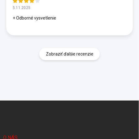
5.11.2025
+ Odborné vysvetlenie
Zobraziť ďalšie recenzie
Z
á
p
ä
t
i
O NÁS