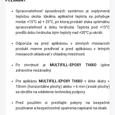
POZNÁMKY:
Spracovateľnosť epoxidových systémov je ovplyvnená
teplotou okolia. Ideálna aplikačná teplota sa pohybuje
medzi +15°C až + 25°C, pri ktorej produkt získa optimálnu
spracovateľnosť a dobu tvrdnutia. Teplota pod +15°C
predĺži dobu tvrdnutia, kým teploty nad +30°C ju skráti.
Odporúča sa pred aplikáciou v zimných mesiacoch
produkt mierne predhriať a pred aplikáciou v letných
mesiacoch skladovať v chladnej miestnosti.
Po stvrdnutí je
MULTIFILL-EPOXY THIXO
úplne
zdravotne nezávadný.
Pre aplikáciu
MULTIFILL-EPOXY THIXO
v šírke škáry >
10mm (horizontálne plochy) alebo > 6 mm (zvislé plochy)
sa obráťte na oddelenie technickej podpory.
Pred použitím si prečítajte pokyny na bezpečné
používanie a bezpečnostné opatrenia napísané na obale.