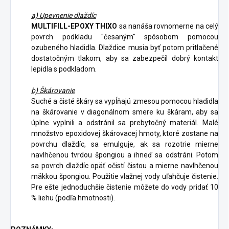
a) Upevnenie dlaždíc
MULTIFILL-EPOXY THIXO
sa nanáša rovnomerne na celý
povrch podkladu "česaným" spôsobom pomocou
ozubeného hladidla. Dlaždice musia byť potom pritlačené
dostatočným tlakom, aby sa zabezpečil dobrý kontakt
lepidla s podkladom.
b) Škárovanie
Suché a čisté škáry sa vypĺňajú zmesou pomocou hladidla
na škárovanie v diagonálnom smere ku škáram, aby sa
úplne vyplnili a odstránil sa prebytočný materiál. Malé
množstvo epoxidovej škárovacej hmoty, ktoré zostane na
povrchu dlaždíc, sa emulguje, ak sa rozotrie mierne
navlhčenou tvrdou špongiou a ihneď sa odstráni. Potom
sa povrch dlaždíc opäť očistí čistou a mierne navlhčenou
mäkkou špongiou. Použitie vlažnej vody uľahčuje čistenie.
Pre ešte jednoduchšie čistenie môžete do vody pridať 10
% liehu (podľa hmotnosti).