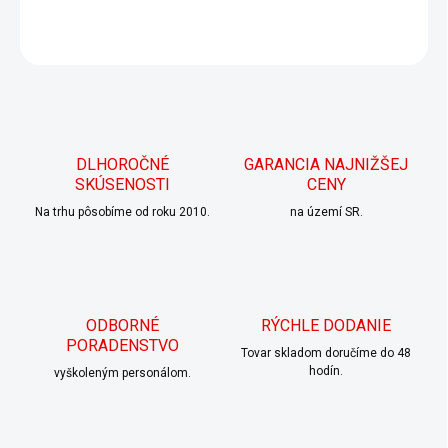
DETAILNÉ INFORMÁCIE
OPÝTAŤ SA
DLHOROČNÉ
GARANCIA NAJNIŽŠEJ
SKÚSENOSTI
CENY
Na trhu pôsobíme od roku 2010.
na území SR.
ODBORNÉ
RÝCHLE DODANIE
PORADENSTVO
Tovar skladom doručíme do 48
hodín.
vyškoleným personálom.