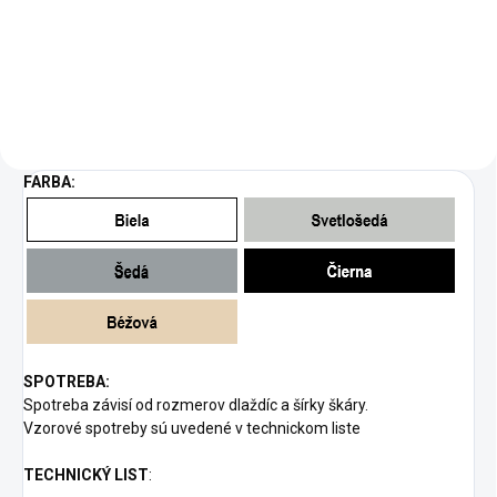
obsahujúci zmes rozpúšťadiel
na odstraňovanie zatvrdnutých
zvyškov epoxidovej škárovacej
hmoty (napr. MULTIFILL-EPOXY
THIXO),...
FARBA:
SPOTREBA:
Spotreba závisí od rozmerov dlaždíc a šírky škáry.
Vzorové spotreby sú uvedené v technickom liste
TECHNICKÝ LIST
: