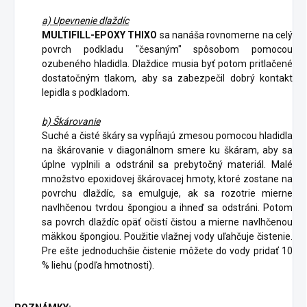
a) Upevnenie dlaždíc
MULTIFILL-EPOXY THIXO
sa nanáša rovnomerne na celý
povrch podkladu "česaným" spôsobom pomocou
ozubeného hladidla. Dlaždice musia byť potom pritlačené
dostatočným tlakom, aby sa zabezpečil dobrý kontakt
lepidla s podkladom.
b) Škárovanie
Suché a čisté škáry sa vypĺňajú zmesou pomocou hladidla
na škárovanie v diagonálnom smere ku škáram, aby sa
úplne vyplnili a odstránil sa prebytočný materiál. Malé
množstvo epoxidovej škárovacej hmoty, ktoré zostane na
povrchu dlaždíc, sa emulguje, ak sa rozotrie mierne
navlhčenou tvrdou špongiou a ihneď sa odstráni. Potom
sa povrch dlaždíc opäť očistí čistou a mierne navlhčenou
mäkkou špongiou. Použitie vlažnej vody uľahčuje čistenie.
Pre ešte jednoduchšie čistenie môžete do vody pridať 10
% liehu (podľa hmotnosti).