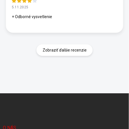
5.11.2025
+ Odborné vysvetlenie
Zobraziť ďalšie recenzie
Z
á
p
ä
t
i
O NÁS