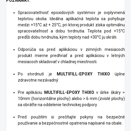
POZNÁMKY:
Spracovateľnosť epoxidových systémov je ovplyvnená
teplotou okolia. Ideálna aplikačná teplota sa pohybuje
medzi +15°C až + 25°C, pri ktorej produkt získa optimálnu
spracovateľnosť a dobu tvrdnutia. Teplota pod +15°C
predĺži dobu tvrdnutia, kým teploty nad +30°C ju skráti.
Odporúča sa pred aplikáciou v zimných mesiacoch
produkt mierne predhriať a pred aplikáciou v letných
mesiacoch skladovať v chladnej miestnosti.
Po stvrdnutí je
MULTIFILL-EPOXY THIXO
úplne
zdravotne nezávadný.
Pre aplikáciu
MULTIFILL-EPOXY THIXO
v šírke škáry >
10mm (horizontálne plochy) alebo > 6 mm (zvislé plochy)
sa obráťte na oddelenie technickej podpory.
Pred použitím si prečítajte pokyny na bezpečné
používanie a bezpečnostné opatrenia napísané na obale.