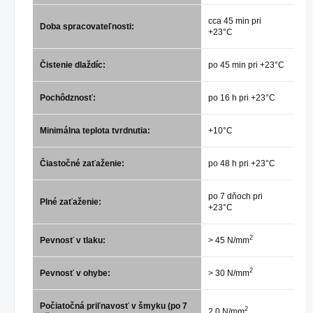
cca 45 min pri
Doba spracovateľnosti:
+23°C
Čistenie dlaždíc:
po 45 min pri +23°C
Pochôdznosť:
po 16 h pri +23°C
Minimálna teplota tvrdnutia:
+10°C
Čiastočné zaťaženie:
po 48 h pri +23°C
po 7 dňoch pri
Plné zaťaženie:
+23°C
2
Pevnosť v tlaku:
> 45 N/mm
2
Pevnosť v ohybe:
> 30 N/mm
Počiatočná priľnavosť v šmyku (po 7
2
2,0 N/mm