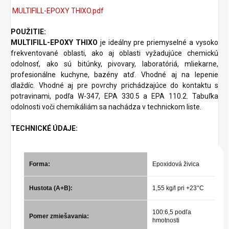
MULTIFILL-EPOXY THIXO.pdf
POUŽITIE:
MULTIFILL-EPOXY THIXO
je ideálny pre priemyselné a vysoko
frekventované oblasti, ako aj oblasti vyžadujúce chemickú
odolnosť, ako sú bitúnky, pivovary, laboratóriá, mliekarne,
profesionálne kuchyne, bazény atď. Vhodné aj na lepenie
dlaždíc. Vhodné aj pre povrchy prichádzajúce do kontaktu s
potravinami, podľa W-347, EPA 330.5 a EPA 110.2. Tabuľka
odolnosti voči chemikáliám sa nachádza v technickom liste.
TECHNICKÉ ÚDAJE:
Forma:
Epoxidová živica
Hustota (A+B):
1,55 kg/l pri +23°C
100:6,5 podľa
Pomer zmiešavania:
hmotnosti