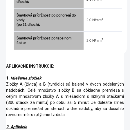
dňoch):
Šmyková prídržnosť po ponorení do
2
vody
2,0 N/mm
(po 21 dňoch):
Šmyková prídržnosť po tepelnom
2
2,0 N/mm
šoku:
APLIKAČNÉ INŠTRUKCIE:
1
. Miešanie zložiek
Zložky A (živica) a B (tvrdidlo) sú balené v dvoch oddelených
nádobách. Celé množstvo zložky B sa dôkladne premieša s
celým množstvom zložky A s miešadlom s nízkymi otáčkami
(300 otáčok za mintu) po dobu asi 5 minút. Je dôležité zmes
dôkladne premiešať pri stenách a dne nádoby, aby sa dosiahlo
rovnomerné rozptýlenie tvrdidla.
2. Aplikácia