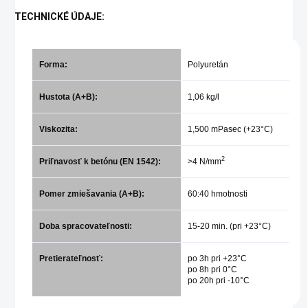
TECHNICKÉ ÚDAJE:
Forma:
Polyuretán
Hustota (A+B):
1,06 kg/l
Viskozita:
1,500 mPasec (+23°C)
2
Priľnavosť k betónu (EN 1542):
>4 N/mm
Pomer zmiešavania (A+B):
60:40 hmotnosti
Doba spracovateľnosti:
15-20 min. (pri +23°C)
Pretierateľnosť:
po 3h pri +23°C
po 8h pri 0°C
po 20h pri -10°C