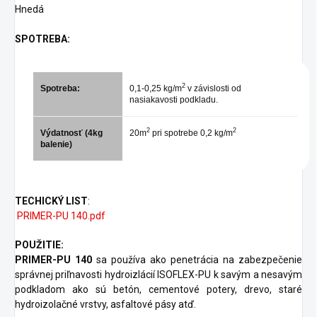
Hnedá
SPOTREBA:
2
Spotreba:
0,1-0,25 kg/m
v závislosti od
nasiakavosti podkladu.
2
2
Výdatnosť (4kg
20m
pri spotrebe 0,2 kg/m
balenie)
TECHICKÝ LIST
:
PRIMER-PU 140.pdf
POUŽITIE:
PRIMER-PU 140
sa používa ako penetrácia na zabezpečenie
správnej priľnavosti hydroizlácií ISOFLEX-PU k savým a nesavým
podkladom ako sú betón, cementové potery, drevo, staré
hydroizolačné vrstvy, asfaltové pásy atď.