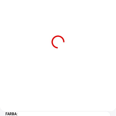
7-10 DNÍ
SM 28 - Rozpúšťadlo
pre polyuretánové
produkty
€38,90
Detail
SM-28 je špeciálne formulovaná
rozpúšťadlová zmes
aromatických uhľovodíkov a
esterov, používaná v kombinácii
s polyuretánovými produktami
(farby, tekuté hydroizolačné
membrány...
FARBA: