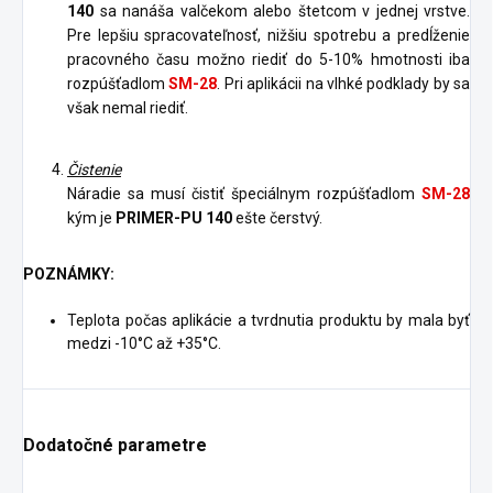
140
sa nanáša valčekom alebo štetcom v jednej vrstve.
Pre lepšiu spracovateľnosť, nižšiu spotrebu a predĺženie
pracovného času možno riediť do 5-10% hmotnosti iba
rozpúšťadlom
SM-28
. Pri aplikácii na vlhké podklady by sa
však nemal riediť.
Čistenie
Náradie sa musí čistiť špeciálnym rozpúšťadlom
SM-28
kým je
PRIMER-PU 140
ešte čerstvý.
POZNÁMKY:
Teplota počas aplikácie a tvrdnutia produktu by mala byť
medzi -10°C až +35°C.
Dodatočné parametre