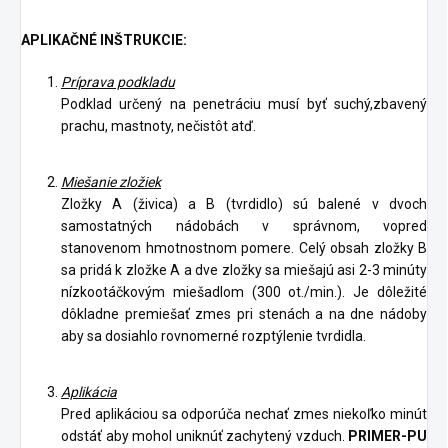
APLIKAČNÉ INŠTRUKCIE:
Príprava podkladu
Podklad určený na penetráciu musí byť suchý,zbavený
prachu, mastnoty, nečistôt atď.
Miešanie zložiek
Zložky A (živica) a B (tvrdidlo) sú balené v dvoch
samostatných nádobách v správnom, vopred
stanovenom hmotnostnom pomere. Celý obsah zložky B
sa pridá k zložke A a dve zložky sa miešajú asi 2-3 minúty
nízkootáčkovým miešadlom (300 ot./min.). Je dôležité
dôkladne premiešať zmes pri stenách a na dne nádoby
aby sa dosiahlo rovnomerné rozptýlenie tvrdidla.
Aplikácia
Pred aplikáciou sa odporúča nechať zmes niekoľko minút
odstáť aby mohol uniknúť zachytený vzduch.
PRIMER-PU