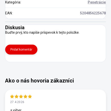
Kategória
:
Penetrácie
EAN
:
5204856225678
Diskusia
Buďte prvý, kto napíše príspevok k tejto položke.
Pridať komentár
27.4.2026
+ výber