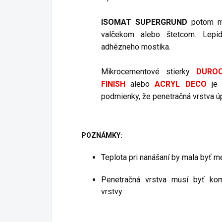
ISOMAT SUPERGRUND
potom m
valčekom alebo štetcom. Lepi
adhézneho mostíka.
Mikrocementové stierky
DUROC
FINISH
alebo
ACRYL DECO
je
podmienky, že penetračná vrstva ú
POZNÁMKY:
Teplota pri nanášaní by mala byť 
Penetračná vrstva musí byť ko
vrstvy.