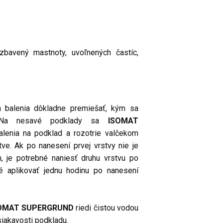
zbavený mastnoty, uvoľnených častíc,
h balenia dôkladne premiešať, kým sa
 Na nesavé podklady sa
ISOMAT
alenia na podklad a rozotrie valčekom
tve. Ak po nanesení prvej vrstvy nie je
, je potrebné naniesť druhu vrstvu po
né aplikovať jednu hodinu po nanesení
OMAT SUPERGRUND
riedi čistou vodou
siakavosti podkladu.