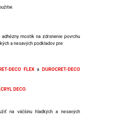
užitie.
o adhézny mostík na zdrsnenie povrchu
adkých a nesavých podkladov pre:
RET-DECO FLEX
a
DUROCRET-DECO
ACRYL DECO
.
žiť na väčšinu hladkých a nesavých