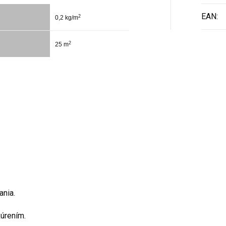
EAN
:
2
0,2 kg/m
2
25 m
ania.
úrením.