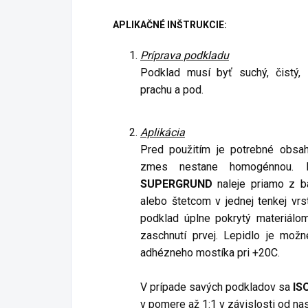
APLIKAČNÉ INŠTRUKCIE:
Príprava podkladu
Podklad musí byť suchý, čistý, 
prachu a pod.
Aplikácia
Pred použitím je potrebné obsa
zmes nestane homogénnou.
SUPERGRUND
naleje priamo z b
alebo štetcom v jednej tenkej vrs
podklad úplne pokrytý materiálom
zaschnutí prvej. Lepidlo je mož
adhézneho mostíka pri +20C.
V prípade savých podkladov sa
IS
v pomere až 1:1 v závislosti od na