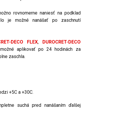
ožno rovnomerne naniesť na podklad
dlo je možné nanášať po zaschnutí
RET-DECO FLEX
,
DUROCRET-DECO
 možné aplikovať po 24 hodinách za
plne zaschla.
medzi +5C a +30C.
mpletne suchá pred nanášaním ďalšej