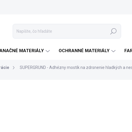
Hľadať
ANAČNÉ MATERIÁLY
OCHRANNÉ MATERIÁLY
FA
rácie
SUPERGRUND - Adhézny mostík na zdrsnenie hladkých a ne
a
ZNAČKA:
ISOMAT
od €44,90
od
€
od
€34,88
bez DPH
Jednotková
ZVOĽTE VARIANT
cena: