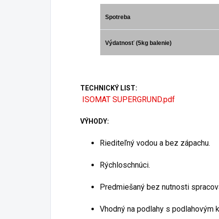
Spotreba
Výdatnosť (5kg balenie)
TECHNICKÝ LIST:
ISOMAT SUPERGRUND.pdf
VÝHODY:
Riediteľný vodou a bez zápachu.
Rýchloschnúci.
Predmiešaný bez nutnosti spracov
Vhodný na podlahy s podlahovým k