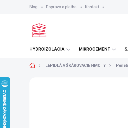
Prejsť
Blog
Doprava a platba
Kontakt
na
obsah
HYDROIZOLÁCIA
MIKROCEMENT
S
Domov
LEPIDLÁ A ŠKÁROVACIE HMOTY
Penet
4 hodnotenia
Podrobnosti hodnoteni
AKCIA