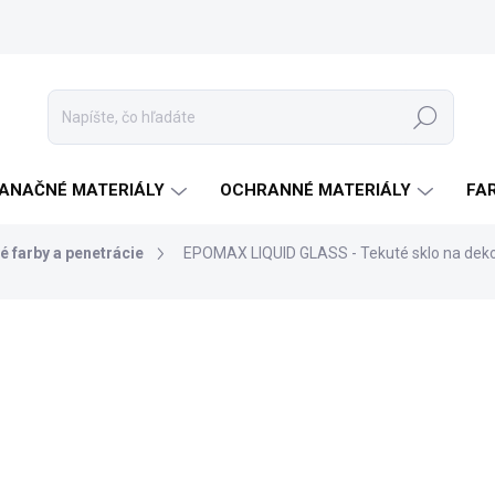
Hľadať
ANAČNÉ MATERIÁLY
OCHRANNÉ MATERIÁLY
FA
é farby a penetrácie
EPOMAX LIQUID GLASS - Tekuté sklo na dekor
a
ZNAČKA:
ISOMAT
od
€34,90
od
€28,37
bez DPH
Jednotková
ZVOĽTE VARIANT
cena:
FARBA