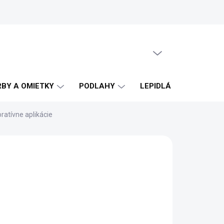
PRÁZDNY KOŠÍK
NÁKUPNÝ
KOŠÍK
RBY A OMIETKY
PODLAHY
LEPIDLÁ A ŠKÁROVAC
atívne aplikácie