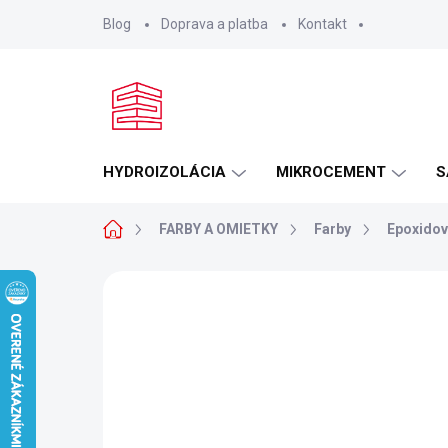
Prejsť
Blog
Doprava a platba
Kontakt
na
obsah
HYDROIZOLÁCIA
MIKROCEMENT
S
Domov
FARBY A OMIETKY
Farby
Epoxidov
2 hodnotenia
Podrobnosti hodnoteni