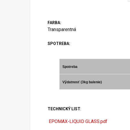
FARBA:
Transparentná
SPOTREBA:
Spotreba
Výdatnosť (3kg balenie)
TECHNICKÝ LIST
:
EPOMAX-LIQUID GLASS.pdf