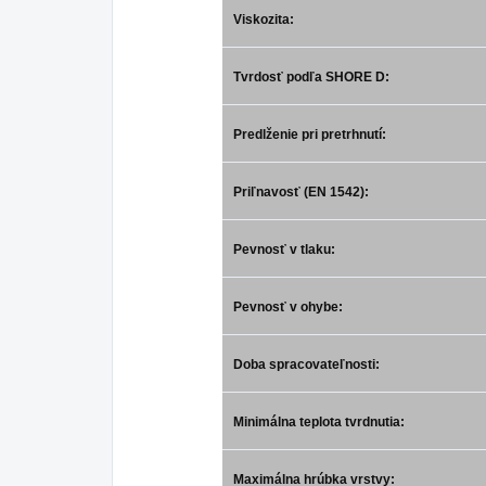
Viskozita:
Tvrdosť podľa SHORE D:
Predlženie pri pretrhnutí:
Priľnavosť (EN 1542):
Pevnosť v tlaku:
Pevnosť v ohybe:
Doba spracovateľnosti:
Minimálna teplota tvrdnutia:
Maximálna hrúbka vrstvy: