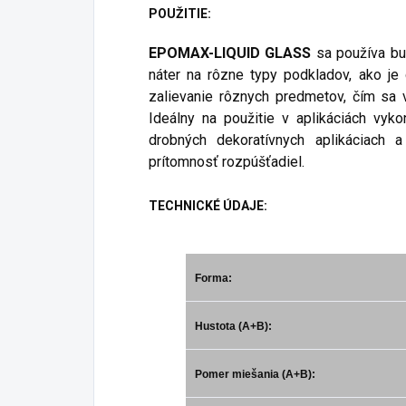
POUŽITIE:
EPOMAX-LIQUID GLASS
sa používa bu
náter na rôzne typy podkladov, ako je 
zalievanie rôznych predmetov, čím sa v
Ideálny na použitie v aplikáciách vyk
drobných dekoratívnych aplikáciach
prítomnosť rozpúšťadiel.
TECHNICKÉ ÚDAJE:
Forma:
Hustota (A+B):
Pomer miešania (A+B):