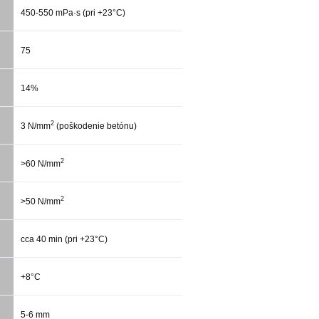
450-550 mPa·s (pri +23°C)
75
14%
2
3 N/mm
(poškodenie betónu)
2
>60 N/mm
2
>50 N/mm
cca 40 min (pri +23°C)
+8°C
5-6 mm