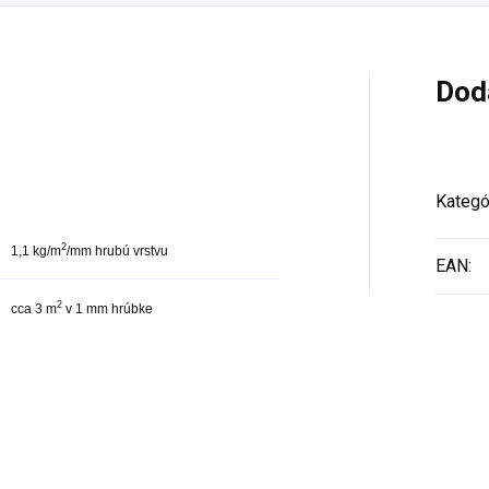
Dod
Kategó
2
1,1 kg/m
/mm hrubú vrstvu
EAN
:
2
cca 3 m
v 1 mm hrúbke