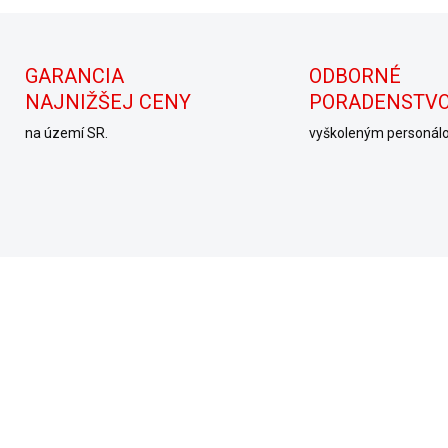
GARANCIA
ODBORNÉ
NAJNIŽŠEJ CENY
PORADENSTV
na území SR.
vyškoleným personál