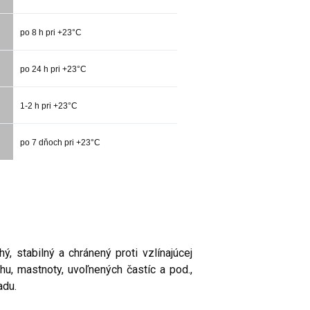
po 8 h pri +23°C
po 24 h pri +23°C
1-2 h pri +23°C
po 7 dňoch pri +23°C
, stabilný a chránený proti vzlínajúcej
hu, mastnoty, uvoľnených častíc a pod.,
adu.