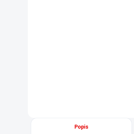
SKLADOM
(1 KS)
SM 27 - Rozpúšťadlo pre
epoxidové nátery
€32,90
Detail
SM-27 je špeciálne formulované
rozpúšťadlo, ideálne na riedenie
epoxidových náterov. Vhodné aj
na riedenie výrobkov na báze
polyuretánu (farby, tekuté
hydroizolácie a pod.) a...
Popis