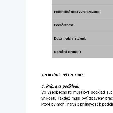
Počiatočná doba vytvrdzovania:
Pochôdznosť:
Doba medzi vrstvami:
Konečná pevnosť:
APLIKAČNÉ INŠTRUKCIE:
1. Príprava podkladu
Vo všeobecnosti musí byť podklad suchý
vhlkosti. Taktiež musí byť zbavený prac
ktoré by mohli narušiť priľnavosť k podkl