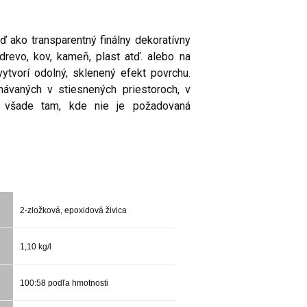
ď ako transparentný finálny dekoratívny
drevo, kov, kameň, plast atď. alebo na
ytvorí odolný, sklenený efekt povrchu.
onávaných v stiesnených priestoroch, v
 a všade tam, kde nie je požadovaná
2-zložková, epoxidová živica
1,10 kg/l
100:58 podľa hmotnosti