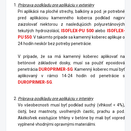
Príprava podkladu pre aplikáciu v exteriéry
Pri aplikácii na ploché strechy, balkóny a pod. je potrebné
pred aplikáciou kamenného koberca podklad najprv
zaizolovať niektorou z nasledujúcich polyuretánových
tekutých hydroizolácií;
ISOFLEX-PU 500
alebo
ISOFLEX-
PU 550
. V takomto prípade sa kamenný koberec aplikuje o
24 hodín neskôr bez potreby penetrácie.
V prípade, že sa má kamenný koberec aplikovať na
betónové základové dosky, musí sa použiť epoxidová
penetrácia
DUROPRIMER-SG
. Kamenný koberec musí byť
aplikovaný v rámci 14-24 hodín od penetrácie s
DUROPRIMER-SG
.
Príprava podkladu pre aplikáciu v interiéry
Vo všeobecnosti musí byť podklad suchý (vlhkosť < 4%),
čistý, bez mastnoty, uvoľnených častíc, prachu a pod.
Akékoľvek existujúce trhliny v betóne by mali byť vopred
vyplnené vhodnými opravnými materiálmi.