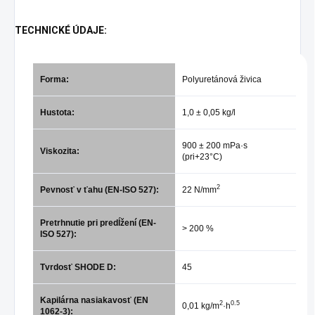
TECHNICKÉ ÚDAJE:
Forma:
Polyuretánová živica
Hustota:
1,0 ± 0,05 kg/l
900 ± 200 mPa·s
Viskozita:
(pri+23°C)
2
Pevnosť v ťahu (EN-ISO 527):
22 N/mm
Pretrhnutie pri predĺžení (EN-
> 200 %
ISO 527):
Tvrdosť SHODE D:
45
Kapilárna nasiakavosť (EN
2
0.5
0,01 kg/m
·h
1062-3):