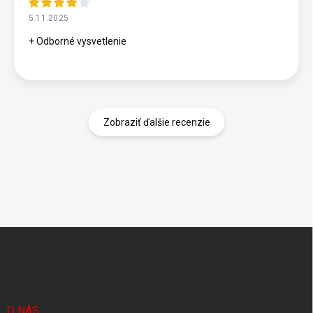
5.11.2025
+ Odborné vysvetlenie
Zobraziť ďalšie recenzie
Z
á
p
ä
t
i
O NÁS