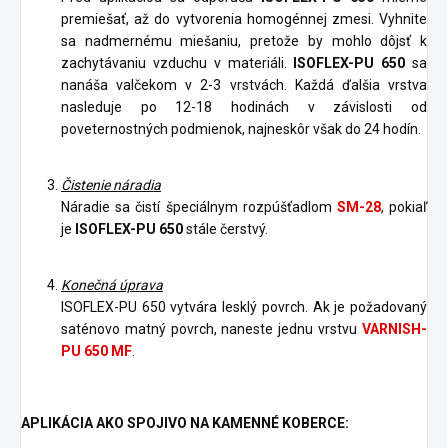
premiešať, až do vytvorenia homogénnej zmesi. Vyhnite
sa nadmernému miešaniu, pretože by mohlo dôjsť k
zachytávaniu vzduchu v materiáli.
ISOFLEX-PU 650
sa
nanáša valčekom v 2-3 vrstvách. Každá ďalšia vrstva
nasleduje po 12-18 hodinách v závislosti od
poveternostných podmienok, najneskôr však do 24 hodín.
Čistenie náradia
Náradie sa čistí špeciálnym rozpúšťadlom
SM-28
, pokiaľ
je
ISOFLEX-PU 650
stále čerstvý.
Konečná úprava
ISOFLEX-PU 650 vytvára lesklý povrch. Ak je požadovaný
saténovo matný povrch, naneste jednu vrstvu
VARNISH-
PU 650 MF
.
APLIKÁCIA AKO SPOJIVO NA KAMENNÉ KOBERCE: