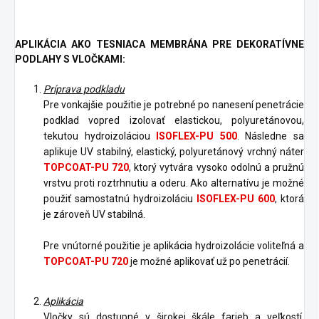
APLIKÁCIA AKO TESNIACA MEMBRÁNA PRE DEKORATÍVNE
PODLAHY S VLOČKAMI:
Príprava podkladu
Pre vonkajšie použitie je potrebné po nanesení penetrácie
podklad vopred izolovať elastickou, polyuretánovou,
tekutou hydroizoláciou
ISOFLEX-PU 500
. Následne sa
aplikuje UV stabilný, elastický, polyuretánový vrchný náter
TOPCOAT-PU 720
, ktorý vytvára vysoko odolnú a pružnú
vrstvu proti roztrhnutiu a oderu. Ako alternatívu je možné
použiť samostatnú hydroizoláciu
ISOFLEX-PU 600
, ktorá
je zároveň UV stabilná.
Pre vnútorné použitie je aplikácia hydroizolácie voliteľná a
TOPCOAT-PU 720
je možné aplikovať už po penetrácií.
Aplikácia
Vločky sú dostupné v širokej škále farieb a veľkostí.