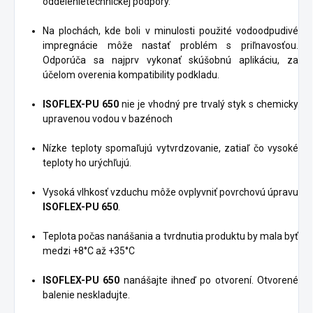
oddelenietechnickej podpory.
Na plochách, kde boli v minulosti použité vodoodpudivé
impregnácie môže nastať problém s priľnavosťou.
Odporúča sa najprv vykonať skúšobnú aplikáciu, za
účelom overenia kompatibility podkladu.
ISOFLEX-PU 650
nie je vhodný pre trvalý styk s chemicky
upravenou vodou v bazénoch
Nízke teploty spomaľujú vytvrdzovanie, zatiaľ čo vysoké
teploty ho urýchľujú.
Vysoká vlhkosť vzduchu môže ovplyvniť povrchovú úpravu
ISOFLEX-PU 650
.
Teplota počas nanášania a tvrdnutia produktu by mala byť
medzi +8°C až +35°C
ISOFLEX-PU 650
nanášajte ihneď po otvorení. Otvorené
balenie neskladujte.