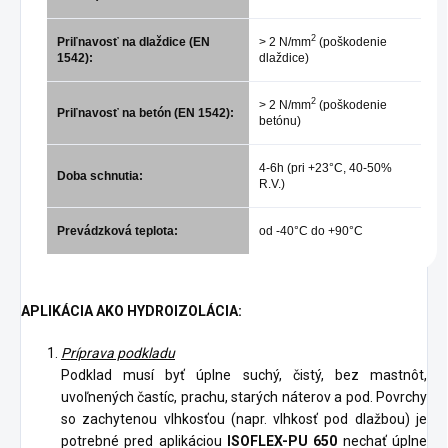
2
Priľnavosť na dlaždice (EN
> 2 N/mm
(poškodenie
1542):
dlaždice)
2
> 2 N/mm
(poškodenie
Priľnavosť na betón (EN 1542):
betónu)
4-6h (pri +23°C, 40-50%
Doba schnutia:
R.V.)
Prevádzková teplota:
od -40°C do +90°C
APLIKÁCIA AKO HYDROIZOLÁCIA:
Príprava podkladu
Podklad musí byť úplne suchý, čistý, bez mastnôt,
uvoľnených častíc, prachu, starých náterov a pod. Povrchy
so zachytenou vlhkosťou (napr. vlhkosť pod dlažbou) je
potrebné pred aplikáciou
ISOFLEX-PU 650
nechať úplne