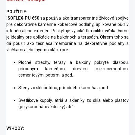
POUŽITIE:
ISOFLEX-PU 650
sa používa ako transparentné živicové spojivo
pre dekoratívne kamenné kobercové podlahy, aplikované buď v
interiéri alebo exteriéri. Poskytuje vysokú flexibilitu, vďaka čomu
je ideálny pre aplikácie na balkónoch a terasách. Okrem toho sa
dá použiť ako tesniaca membrána na dekoratívne podlahy s
vločkami alebo hydroizolácia pre:
Ploché strechy, terasy a balkóny pokryté dlažbou,
prírodným kameňom, drevom, mikrocementom,
cementovými potermi a pod.
Steny zo sklobetónu, prírodného kameňa a pod.
Svetlíkové kupoly, átriá a skleníky zo skla alebo plastov
(polykarbonátové dosky) atď.
VÝHODY: