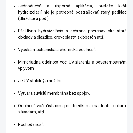
Jednoduchá a úsporná aplikácia, pretože kvôli
hydroizolácií nie je potrebné odstraňovať starý podklad
(dlaždice a pod.)
Efektívna hydroizolácia a ochrana povrchov ako staré
obklady a dlaždice, drevoplasty, sklobetón atď.
Vysoká mechanická a chemická odolnosť.
Mimoriadna odolnosť voči UV žiareniu a poveternostným
vplyvom.
Je UV stabilný a nežltne.
Vytvára súvislú membrána bez spojov.
Odolnosť voči čistiacim prostriedkom, mastnote, soliam,
zásadám, atď.
Pochôdznosť.