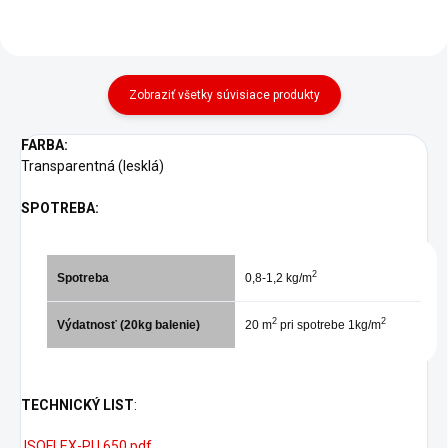
Zobraziť všetky súvisiace produkty
FARBA:
Transparentná (lesklá)
SPOTREBA:
2
Spotreba
0,8-1,2 kg/m
2
2
Výdatnosť (20kg balenie)
20 m
pri spotrebe 1kg/m
TECHNICKÝ LIST
:
ISOFLEX-PU 650.pdf