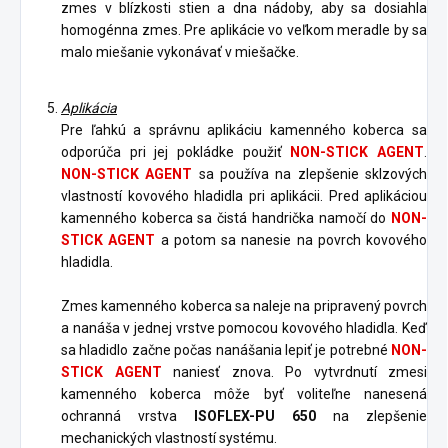
zmes v blízkosti stien a dna nádoby, aby sa dosiahla
homogénna zmes. Pre aplikácie vo veľkom meradle by sa
malo miešanie vykonávať v miešačke.
Aplikácia
Pre ľahkú a správnu aplikáciu kamenného koberca sa
odporúča pri jej pokládke použiť
NON-STICK AGENT
.
NON-STICK AGENT
sa používa na zlepšenie sklzových
vlastností kovového hladidla pri aplikácii. Pred aplikáciou
kamenného koberca sa čistá handrička namočí do
NON-
STICK AGENT
a potom sa nanesie na povrch kovového
hladidla.
Zmes kamenného koberca sa naleje na pripravený povrch
a nanáša v jednej vrstve pomocou kovového hladidla. Keď
sa hladidlo začne počas nanášania lepiť je potrebné
NON-
STICK AGENT
naniesť znova. Po vytvrdnutí zmesi
kamenného koberca môže byť voliteľne nanesená
ochranná vrstva
ISOFLEX-PU 650
na zlepšenie
mechanických vlastností systému.