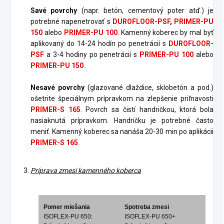
Savé povrchy
(napr. betón, cementový poter atď.) je
potrebné napenetrovať s
DUROFLOOR-PSF
,
PRIMER-PU
150
alebo
PRIMER-PU 100
. Kamenný koberec by mal byť
aplikovaný do 14-24 hodín po penetrácií s
DUROFLOOR-
PSF
a 3-4 hodiny po penetrácií s
PRIMER-PU 100
alebo
PRIMER-PU 150
.
Nesavé povrchy
(glazované dlaždice, sklobetón a pod.)
ošetrite špeciálnym prípravkom na zlepšenie priľnavosti
PRIMER-S 165
. Povrch sa čistí handričkou, ktorá bola
nasiaknutá prípravkom. Handričku je potrebné často
meniť. Kamenný koberec sa nanáša 20-30 min po aplikácii
PRIMER-S 165
.
Príprava zmesi kamenného koberca
Pomer miešania
Spotreba zmesi
ISOFLEX-PU 650:
ISOFLEX-PU 650+