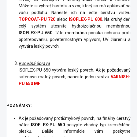
Môžete si vybrať hustotu a vzor, ktorý sa má aplikovať na
vašu podlahu. Naneste ich na ešte čerstvú vrstvu
TOPCOAT-PU 720
alebo
ISOFLEX-PU 600
. Na druhý deň
celý systém utesnite hydroizolačnou membránou
ISOFLEX-PU 650
. Táto membrána ponúka ochranu proti
opotrebovaniu, poveternostným vplyvom, UV žiareniu a
vytvára lesklý povrch.
Konečná úprava
ISOFLEX-PU 650 vytvára lesklý povrch. Ak je požadovaný
saténovo matný povrch, naneste jednu vrstvu
VARNISH-
PU 650 MF
.
POZNÁMKY:
Ak je požadovaný protišmykový povrch, na finálny čerstvý
náter
ISOFLEX-PU 650
posypte vhodný typ kremičitého
piesku. Ďalšie informácie vám poskytne