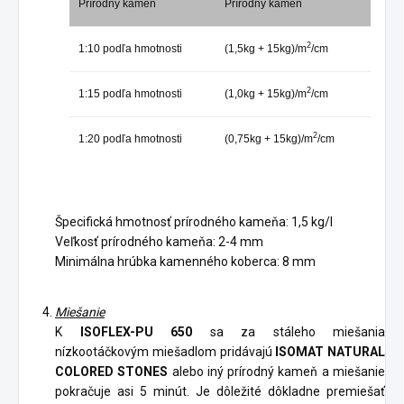
Prírodný kameň
Prírodný kameň
2
1:10 podľa hmotnosti
(1,5kg + 15kg)/m
/cm
2
1:15 podľa hmotnosti
(1,0kg + 15kg)/m
/cm
2
1:20 podľa hmotnosti
(0,75kg + 15kg)/m
/cm
Špecifická hmotnosť prírodného kameňa: 1,5 kg/l
Veľkosť prírodného kameňa: 2-4 mm
Minimálna hrúbka kamenného koberca: 8 mm
Miešanie
K
ISOFLEX-PU 650
sa za stáleho miešania
nízkootáčkovým miešadlom pridávajú
ISOMAT NATURAL
COLORED STONES
alebo iný prírodný kameň a miešanie
pokračuje asi 5 minút. Je dôležité dôkladne premiešať