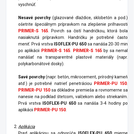
vyschnúť.
Nesavé povrchy
(glazované dlaždice, sklobetón a pod.)
ošetrite špeciálnym prípravkom na zlepšenie priľnavosti
PRIMER-S 165
. Povrch sa čistí handričkou, ktorá bola
nasiaknutá prípravkom. Handričku je potrebné často
meniť. Prvá vrstva
ISOFLEX-PU 650
sa nanáša 20-30 min
po aplikácii
PRIMER-S 165
.
PRIMER-S 165
by sa nemal
nanášať na transparentné plastové materiály (napr.
polykarbonátové dosky).
Savé povrchy
(napr. betón, mikrocement, prírodný kameň
atď.) je potrebné natrieť penetráciou
PRIMER-PU 150
.
PRIMER-PU 150
sa dôkladne premieša a rovnomerne sa
nanesie na podklad štetcom, valčekom alebo striekaním.
Prvá vrstva
ISOFLEX-PU 650
sa nanáša 3-4 hodiny po
aplikácii
PRIMER-PU 150
.
Aplikácia
Pred aplikáciou sa odporúča
ISOFLEX-PU 650
mierne